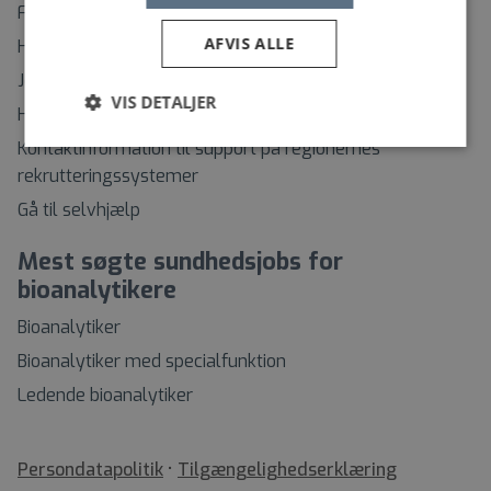
Find rundt på Sundhedsjobs.dk
AFVIS ALLE
Hvordan opretter jeg mig som bruger?
Jeg har glemt mit brugernavn
VIS DETALJER
Hvordan ændrer jeg mit password?
Kontaktinformation til support på regionernes
rekrutteringssystemer
Gå til selvhjælp
Mest søgte sundhedsjobs for
bioanalytikere
Bioanalytiker
Bioanalytiker med specialfunktion
Ledende bioanalytiker
•
Tilgængelighedserklæring