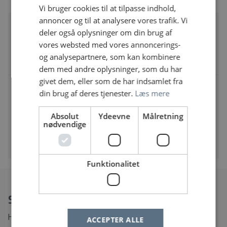
Vi bruger cookies til at tilpasse indhold,
annoncer og til at analysere vores trafik. Vi
Overbioanalytiker til Laboratorie og
deler også oplysninger om din brug af
Prøvetagning – Bornholms Hospital
vores websted med vores annoncerings-
Bornholms Hospital | Ullasvej 8, 3700 Rønne
og analysepartnere, som kan kombinere
Ledende bioanalytiker
dem med andre oplysninger, som du har
givet dem, eller som de har indsamlet fra
Overbioanalytiker til Multi 4 – med ansvar for
din brug af deres tjenester.
Læs mere
personaleledelse i Multi 4, Blodprøver og
Biokemi, Aarhus Universitetshospital
Absolut
Ydeevne
Målretning
Aarhus Universitetshospital | Palle Juul-Jensens
nødvendige
Boulevard 99, 8200 Aarhus N
Ledende bioanalytiker
Funktionalitet
Spørgsmål?
Hvordan ændrer eller afmelder jeg min Jobagent?
ACCEPTER ALLE