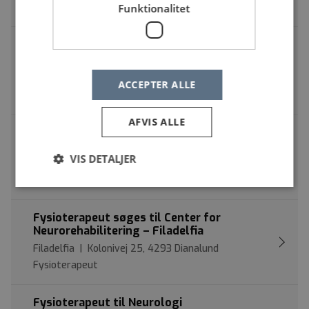
Fysioterapeut
Funktionalitet
Relationsmedarbejdere til Orion dag/nat
Den Sociale Virksomhed | Københavnsvej 33, 3400
Hillerød
ACCEPTER ALLE
Fysioterapeut
AFVIS ALLE
Sønderparken søger fagligt stærke og
engagerede fysioterapeut
VIS DETALJER
Socialområdet | Søndergade 21, 8783 Hornsyld
Fysioterapeut
Fysioterapeut søges til Center for
Neurorehabilitering – Filadelfia
Filadelfia | Kolonivej 25, 4293 Dianalund
Fysioterapeut
Fysioterapeut til Neurologi