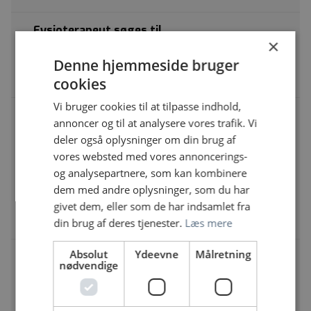
Fysioterapeut søges til
×
Rehabiliteringscenter for Flygtninge (RCF)
Specialsektoren | Havrevangen 1, 9000 Aalborg
Denne hjemmeside bruger
Fysioterapeut
cookies
Vi bruger cookies til at tilpasse indhold,
Ved Psykiatrisk Center København,
annoncer og til at analysere vores trafik. Vi
Psykoterapeutisk Klinik, er én 37-timers
deler også oplysninger om din brug af
stilling som teamkoordinator og
psykolog/psykoterapeut ledige til
vores websted med vores annoncerings-
besættelse pr. 1.10.26 eller snarest muligt
og analysepartnere, som kan kombinere
Bispebjerg og Frederiksberg Hospital | Nannasgade
dem med andre oplysninger, som du har
28, 2200 København
givet dem, eller som de har indsamlet fra
Fysioterapeut
din brug af deres tjenester.
Læs mere
Absolut
Ydeevne
Målretning
Er du vores nye omsorgsfulde socialfaglige
nødvendige
kollega hos Pilebakken, Specialområdet
Socialpsykiatri Voksne, Region Midtjylland?
Socialområdet | Pilevej 4, 8653 Them