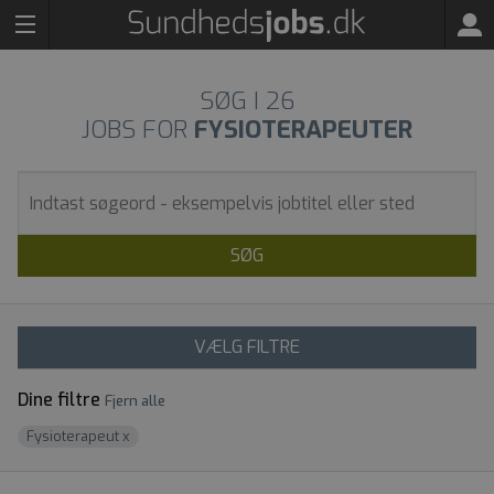
SØG I
26
JOBS FOR
FYSIOTERAPEUTER
SØG
VÆLG FILTRE
Dine filtre
Fjern alle
Fysioterapeut
x