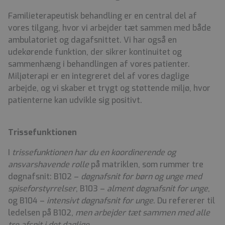
Familieterapeutisk behandling er en central del af
vores tilgang, hvor vi arbejder tæt sammen med både
ambulatoriet og dagafsnittet. Vi har også en
udekørende funktion, der sikrer kontinuitet og
sammenhæng i behandlingen af vores patienter.
Miljøterapi er en integreret del af vores daglige
arbejde, og vi skaber et trygt og støttende miljø, hvor
patienterne kan udvikle sig positivt.
Trissefunktionen
I
trissefunktionen har du en koordinerende og
ansvarshavende rolle
på matriklen, som rummer tre
døgnafsnit: B102 –
døgnafsnit for børn og unge med
spiseforstyrrelser
, B103 –
alment døgnafsnit for unge
,
og B104 –
intensivt døgnafsnit for unge
. Du refererer til
ledelsen på B102,
men arbejder tæt sammen med alle
tre afsnit i det daglige
.