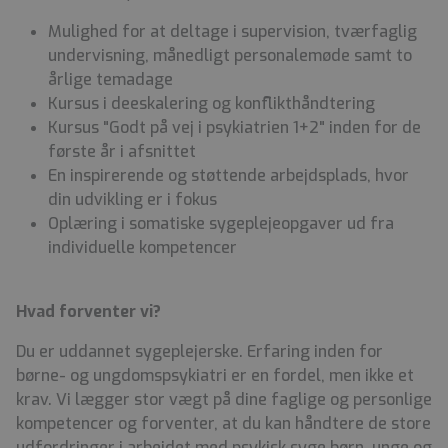
Mulighed for at deltage i supervision, tværfaglig
undervisning, månedligt personalemøde samt to
årlige temadage
Kursus i deeskalering og konflikthåndtering
Kursus "Godt på vej i psykiatrien 1+2" inden for de
første år i afsnittet
En inspirerende og støttende arbejdsplads, hvor
din udvikling er i fokus
Oplæring i somatiske sygeplejeopgaver ud fra
individuelle kompetencer
Hvad forventer vi?
Du er uddannet sygeplejerske. Erfaring inden for
børne- og ungdomspsykiatri er en fordel, men ikke et
krav. Vi lægger stor vægt på dine faglige og personlige
kompetencer og forventer, at du kan håndtere de store
udfordringer i arbejdet med psykisk syge børn, unge og