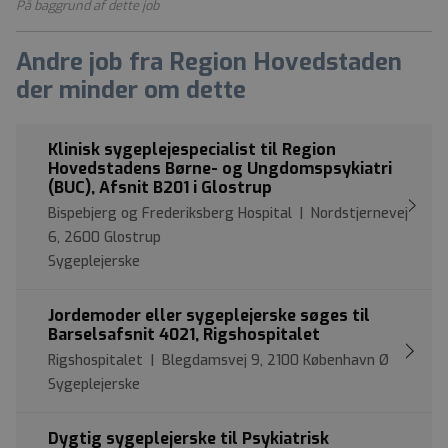
På baggrund af dette job
Andre job fra Region Hovedstaden
der minder om dette
Klinisk sygeplejespecialist til Region
Hovedstadens Børne- og Ungdomspsykiatri
(BUC), Afsnit B201 i Glostrup
Bispebjerg og Frederiksberg Hospital | Nordstjernevej
6, 2600 Glostrup
Sygeplejerske
Jordemoder eller sygeplejerske søges til
Barselsafsnit 4021, Rigshospitalet
Rigshospitalet | Blegdamsvej 9, 2100 København Ø
Sygeplejerske
Dygtig sygeplejerske til Psykiatrisk