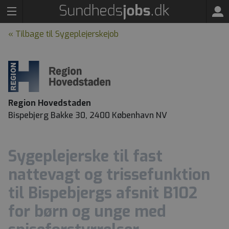
« Tilbage til Sygeplejerskejob
Region Hovedstaden
Bispebjerg Bakke 30, 2400 København NV
Sygeplejerske til fast
nattevagt og trissefunktion
til Bispebjergs afsnit B102
for børn og unge med