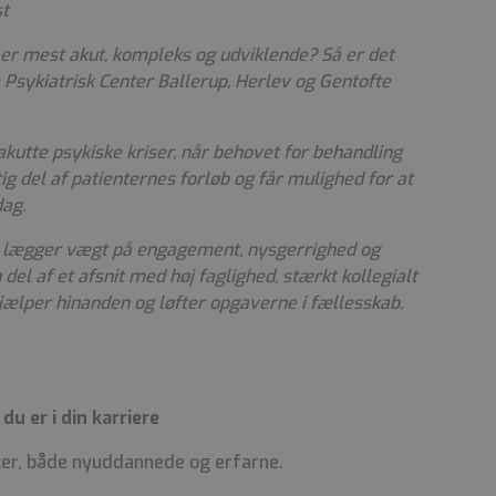
st
n er mest akut, kompleks og udviklende? Så er det
å Psykiatrisk Center Ballerup, Herlev og Gentofte
kutte psykiske kriser, når behovet for behandling
tig del af patienternes forløb og får mulighed for at
dag.
 Vi lægger vægt på engagement, nysgerrighed og
n del af et afsnit med høj faglighed, stærkt kollegialt
jælper hinanden og løfter opgaverne i fællesskab.
u er i din karriere
ker, både nyuddannede og erfarne.