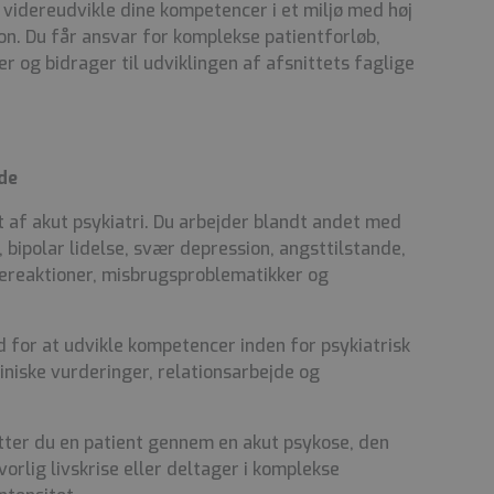
videreudvikle dine kompetencer i et miljø med høj
ion. Du får ansvar for komplekse patientforløb,
er og bidrager til udviklingen af afsnittets faglige
de
 af akut psykiatri. Du arbejder blandt andet med
 bipolar lidelse, svær depression, angsttilstande,
ereaktioner, misbrugsproblematikker og
d for at udvikle kompetencer inden for psykiatrisk
iniske vurderinger, relationsarbejde og
tter du en patient gennem en akut psykose, den
vorlig livskrise eller deltager i komplekse