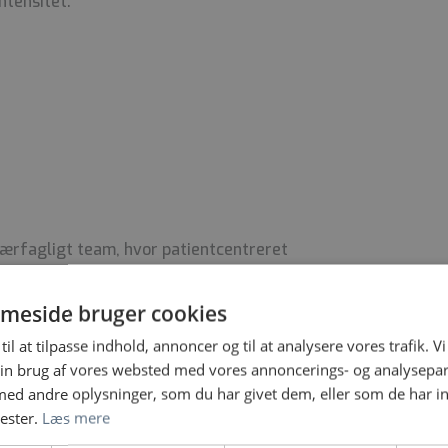
ntensitet.
værfagligt team, hvor patientcentreret
alitet er i fokus.
meside bruger cookies
til at tilpasse indhold, annoncer og til at analysere vores trafik. V
in brug af vores websted med vores annoncerings- og analysepa
 job:
d andre oplysninger, som du har givet dem, eller som de har in
nester.
Læs mere
j grad af sparring