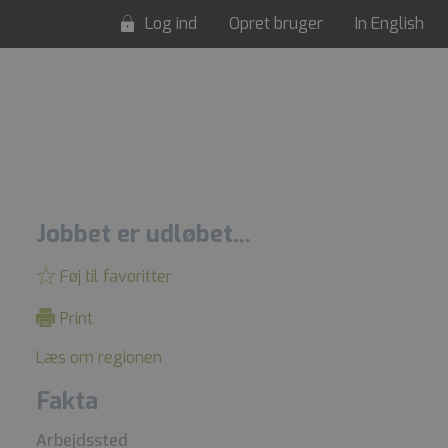
Log ind
Opret bruger
In English
Jobbet er udløbet...
Føj til favoritter
Print
Læs om regionen
Fakta
Arbejdssted