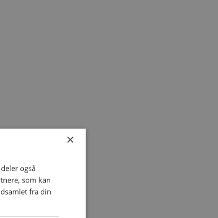
×
i deler også
rtnere, som kan
dsamlet fra din