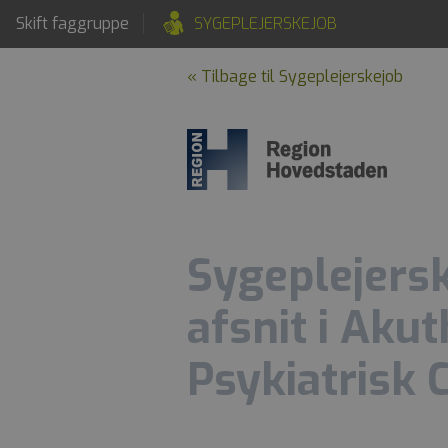
Skift faggruppe
SYGEPLEJERSKEJOB
« Tilbage til Sygeplejerskejob
Sygeplejerske
afsnit i Aku
Psykiatrisk 