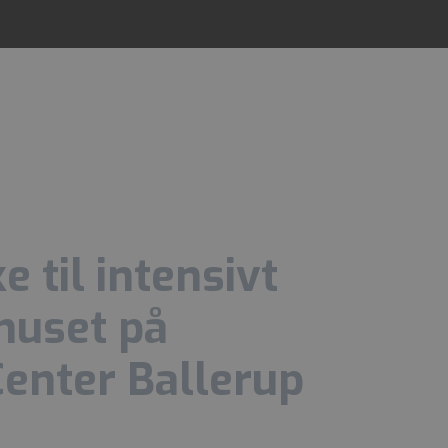
 til intensivt
thuset på
Center Ballerup