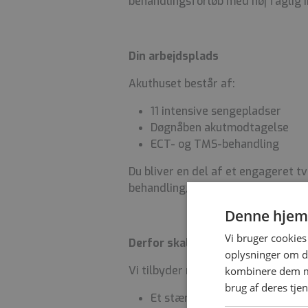
behandlingsforløb med høj faglig i
Din arbejdsplads
Akuthuset består af:
11 intensive sengepladser
Døgnåben akutmodtagelse
ECT- og TMS-behandling
Du bliver en del af et engageret t
behandling, samarbejde og faglig kv
Denne hjem
Vi bruger cookies 
Derfor skal du vælge os
oplysninger om d
Vi tilbyder mere end et spændende
kombinere dem me
brug af deres tje
Et stærkt fagligt miljø med hø