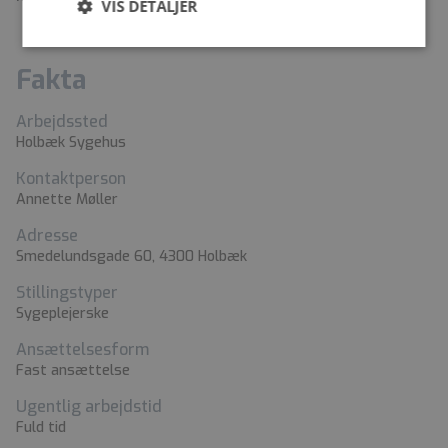
VIS DETALJER
Fakta
Arbejdssted
Holbæk Sygehus
Kontaktperson
Annette Møller
Adresse
Smedelundsgade 60, 4300 Holbæk
Stillingstyper
Sygeplejerske
Ansættelsesform
Fast ansættelse
Ugentlig arbejdstid
Fuld tid