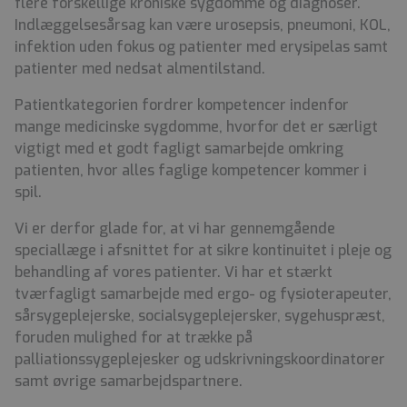
flere forskellige kroniske sygdomme og diagnoser.
Indlæggelsesårsag kan være urosepsis, pneumoni, KOL,
infektion uden fokus og patienter med erysipelas samt
patienter med nedsat almentilstand.
Patientkategorien fordrer kompetencer indenfor
mange medicinske sygdomme, hvorfor det er særligt
vigtigt med et godt fagligt samarbejde omkring
patienten, hvor alles faglige kompetencer kommer i
spil.
Vi er derfor glade for, at vi har gennemgående
speciallæge i afsnittet for at sikre kontinuitet i pleje og
behandling af vores patienter. Vi har et stærkt
tværfagligt samarbejde med ergo- og fysioterapeuter,
sårsygeplejerske, socialsygeplejersker, sygehuspræst,
foruden mulighed for at trække på
palliationssygeplejesker og udskrivningskoordinatorer
samt øvrige samarbejdspartnere.