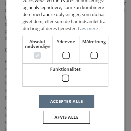
vores websted med vores annoncerings-
linket. Vi afholder samtaler løbende men sidste frist er
og analysepartnere, som kan kombinere
den 20. maj 2025. Ansættelsesstart gerne 1. juni ellers
dem med andre oplysninger, som du har
efter aftale. Ønsker du at møde mig inden eller se
givet dem, eller som de har indsamlet fra
afsnittet er du meget velkommen til at kontakte mig
din brug af deres tjenester.
Læs mere
på tlf. 24 92 08 44 eller skriv til mig på mail
aeml@regionsjaelland.dk.
Absolut
Ydeevne
Målretning
nødvendige
Om Holbæk Sygehus
Holbæk Sygehus er en innovativ arbejdsplads med
masser af muligheder for personlig og faglig
Funktionalitet
udvikling. Vi vil være førende i diagnostik og
behandling af almene og hyppigt forekommende
sygdomme, og vi har velfungerende forskningsmiljøer
på disse områder.
ACCEPTER ALLE
Vi er et ambitiøst og veldrevet sygehus med en flad
ledelsesstruktur – så vejen fra idé til handling er kort.
AFVIS ALLE
Vi glæder os til at byde dig velkommen på holdet. Du
kan se mere om job på Holbæk Sygehus
her.