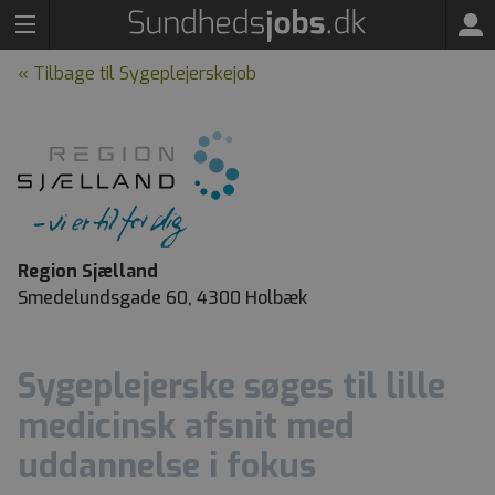
« Tilbage til Sygeplejerskejob
Region Sjælland
Smedelundsgade 60, 4300 Holbæk
Sygeplejerske søges til lille
medicinsk afsnit med
uddannelse i fokus