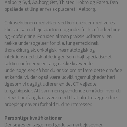
Aalborg Syd, Aalborg Øst, Thisted, Hobro og Farsø. Den
opslåede stilling er fysisk placeret i Aalborg.
Onkosektionen medvirker ved konferencer med vores
kliniske samarbejdspartnere og indenfor kræftudredning
og -opfølgning. Foruden almen praksis udfører vi en
række undersøgelser for bl.a. lungemedicinsk,
thoraxkirurgisk, onkolgisk, hæmatologisk og
infektionsmedicisk afdelinger. Som højt specialiseret
sektion udfører vi en lang række krævende
undersøgelser, så har du ønske om at lære dette område
at kende, vil der også være udviklingsmuligheder heri
ligesom vi dagligt udfører en del CT vejledte
lungebiopsier. Alt sammen spændende områder, hvor du
i et vist omfang kan være med til at tilrettelægge dine
arbejdsopgaver i forhold til dine interesser.
Personlige kvalifikationer
Der søges en læge med gode samarbejdsevner,