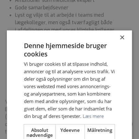
Ambitioner som medicinsk ekspert
Gode samarbejdsevner
Lyst og vilje til at arbejde i teams med
lægekolleger, men også tværfagligt både
i afdelingen og med vores kliniske kolleger
×
At du tager ansvar for løsning af
Denne hjemmeside bruger
afdelingens/sektionens opgaver
Gode kommunikative evner
cookies
At du har en tillidsvækkende og anerkendende
Vi bruger cookies til at tilpasse indhold,
omgangsform
annoncer og til at analysere vores trafik. Vi
At du er aktivt deltagende i uddannelsen og
deler også oplysninger om din brug af
oplæringen af læger under uddannelse
vores websted med vores annoncerings-
og analysepartnere, som kan kombinere
dem med andre oplysninger, som du har
Yderligere oplysninger fås ved henvendelse til chef for
givet dem, eller som de har indsamlet fra
Billeddiagnostisk Afdeling Peter Lasborg
din brug af deres tjenester.
Læs mere
(
peter.lasborg@rn.dk
)
tlf. 40 20 75 94 eller ledende
overlæge Graziella Andersen (
graziella.andersen@rn.dk
)
Absolut
Ydeevne
Målretning
tlf. 97 66 52 31.
nødvendige