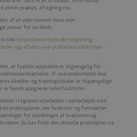
onorarer, samt krav til lokaler, information,
d almen praksis, afregning mv.
 ejer af et ydernummer have som
e ansvar for sin klinik.
te link:
https://www.fysio.dk/radgivning-
mster-og-aftaler-paa-praksisomraadet/nye-
den, at fysioterapipraksis er tilgængelig for
unktionsnedsættelse. Jf. overenskomsten skal
eres klinikker og træningslokaler er tilgængelige
er handicapegnede toiletfaciliteter.
uner i regionen udarbejder i samarbejde med
sis praksisplaner, der beskriver og fastsætter
ætninger for udviklingen af kvaliteten og
svæsen. Du kan finde den aktuelle praksisplan via