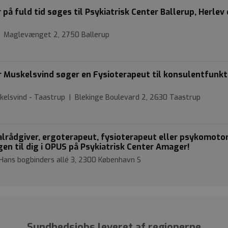
å fuld tid søges til Psykiatrisk Center Ballerup, Herlev
 | Maglevænget 2, 2750 Ballerup
r Muskelsvind søger en Fysioterapeut til konsulentfunkti
skelsvind - Taastrup | Blekinge Boulevard 2, 2630 Taastrup
ialrådgiver, ergoterapeut, fysioterapeut eller psykomoto
ngen til dig i OPUS på Psykiatrisk Center Amager!
Hans bogbinders allé 3, 2300 København S
Sundhedsjobs leveret af regionerne