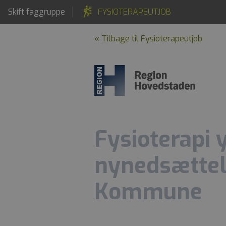
Skift faggruppe
FYSIOTERAPEUTJOB
« Tilbage til Fysioterapeutjob
Fysioterapi 
nynedsættels
Kommune