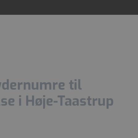
ydernumre til
e i Høje-Taastrup