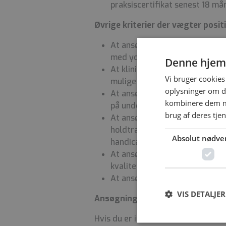
praksiscertifikat senest 18 m
Øvrige kriterier der vægter posi
At ansøger har erfaring som pr
med ydernummer
Denne hjem
At klinikkens geografiske plac
Vi bruger cookies 
mulige borgere inden for pla
oplysninger om d
At ansøger har tilknytning ti
kombinere dem me
på understøttelse af faglig 
brug af deres tje
At ansøger allerede har lokale
holdtræningsfaciliteter der le
Absolut nødve
handicaptilgængelighed
At ansøger kan redegøre for,
kvalitetsudvikling i relation t
At ansøger har relevant efte
VIS DETALJER
Ansøgning
Hvis du er interesseret i at komme