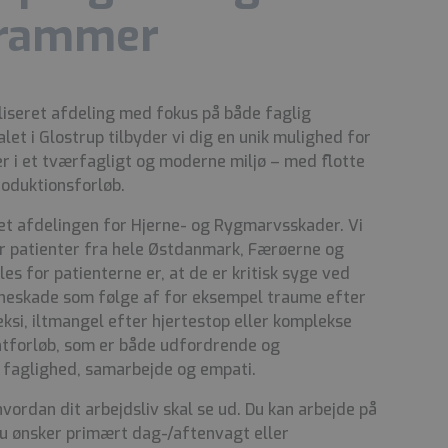
 rammer
aliseret afdeling med fokus på både faglig
alet i Glostrup tilbyder vi dig en unik mulighed for
r i et tværfagligt og moderne miljø – med flotte
roduktionsforløb.
let afdelingen for Hjerne- og Rygmarvsskader. Vi
r patienter fra hele Østdanmark, Færøerne og
les for patienterne er, at de er kritisk syge ved
rneskade som følge af for eksempel traume efter
eksi, iltmangel efter hjertestop eller komplekse
entforløb, som er både udfordrende og
 faglighed, samarbejde og empati.
hvordan dit arbejdsliv skal se ud. Du kan arbejde på
du ønsker primært dag-/aftenvagt eller