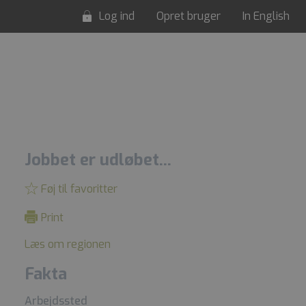
Log ind
Opret bruger
In English
Jobbet er udløbet...
Føj til favoritter
Print
Læs om regionen
Fakta
Arbejdssted