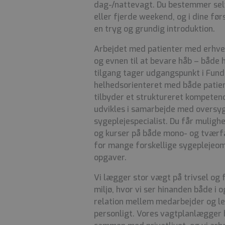
dag-/nattevagt. Du bestemmer sel
eller fjerde weekend, og i dine fø
en tryg og grundig introduktion.
Arbejdet med patienter med erhver
og evnen til at bevare håb – både 
tilgang tager udgangspunkt i Fund
helhedsorienteret med både patient
tilbyder et struktureret kompeten
udvikles i samarbejde med oversyg
sygeplejespecialist. Du får muligh
og kurser på både mono- og tværfa
for mange forskellige sygeplejeom
opgaver.
Vi lægger stor vægt på trivsel og f
miljø, hvor vi ser hinanden både i 
relation mellem medarbejder og led
personligt. Vores vagtplanlægger 