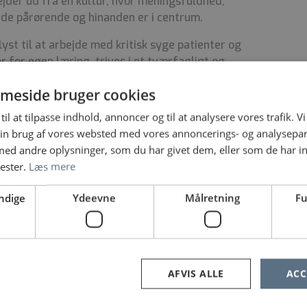
jder ud fra en kultur, hvor meningsfuldhed,
 de pårørende og hinanden er i centrum.
lyst til at arbejde med kritisk syge patienter og
 for egen læring, trives i et tværfagligt og
er at bidrage til både faglighed og fællesskab.
meside bruger cookies
til at tilpasse indhold, annoncer og til at analysere vores trafik. V
ig oversygeplejerske Sara Bonne Kordon på tlf.
in brug af vores websted med vores annoncerings- og analysepa
 Louise Wriedt Back på tlf. 2031 0777
d andre oplysninger, som du har givet dem, eller som de har in
es flotte hus er du også meget velkommen til det,
nester.
Læs mere
ndige
Ydeevne
Målretning
Fu
rdag og vores flotte hus på vores Instagram-
r
t muligt
AFVIS ALLE
ACC