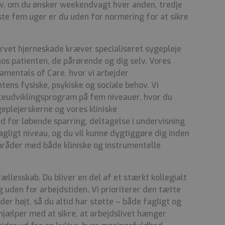
v, om du ønsker weekendvagt hver anden, tredje
rste fem uger er du uden for normering for at sikre
vet hjerneskade kræver specialiseret sygepleje
hos patienten, de pårørende og dig selv. Vores
amentals of Care, hvor vi arbejder
ens fysiske, psykiske og sociale behov. Vi
ceudviklingsprogram på fem niveauer, hvor du
eplejerskerne og vores kliniske
ed for løbende sparring, deltagelse i undervisning
gligt niveau, og du vil kunne dygtiggøre dig inden
råder med både kliniske og instrumentelle
ællesskab. Du bliver en del af et stærkt kollegialt
og uden for arbejdstiden. Vi prioriterer den tætte
er højt, så du altid har støtte – både fagligt og
hjælper med at sikre, at arbejdslivet hænger