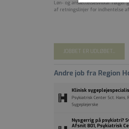
Løn- og ansættelsesvilkår følger 
af retningslinjer for indhentelse a
JOBBET ER UDLØBET...
Andre job fra Region 
Klinisk sygeplejespecialis
Psykiatrisk Center Sct. Hans,
Sygeplejerske
Nysgerrig på psykiatri? S
Afsnit 801, Psykiatrisk C