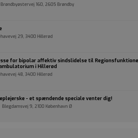
| Brøndbyøstervej 160, 2605 Brøndby
e
havevej 29, 3400 Hillerød
se for bipolar affektiv sindslidelse til Regionsfunktione
 ambulatorium i Hillerød
havevej 48, 3400 Hillerød
eplejerske - et spændende speciale venter dig!
| Blegdamsvej 9, 2100 København Ø