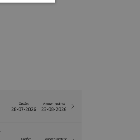
Opslået
Ansøgningsfrist
28-07-2026
23-08-2026
l
Opslået
Ansøgningsfrist