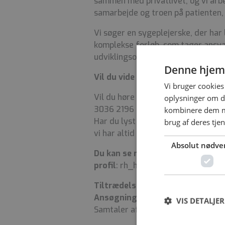
sammen med privatlivet, og vi arbe
samarbejde og troen på patienten,
Vi søger en sygeplejerske, der har 
komplekse forløb, som tager ansvar
udviklingsorienteret miljø og ønsk
Denne hjem
Vil du vide mere?
Vi bruger cookies 
Vil du høre mere, så kontakt endel
oplysninger om d
3036 2196 eller oversygeplejerske
kombinere dem me
Har du lyst til at komme og se vor
brug af deres tje
vi har altid kaffe på kanden.
Absolut nødve
Du kan se mere om os, vores hve
profil
: rh_hjerneogrygmarvsskade
Tiltrædelse:
1/2 2026 eller snares
Ansøgningsfrist
: 7/12 2025
VIS DETALJER
Samtaler afholdes løbende