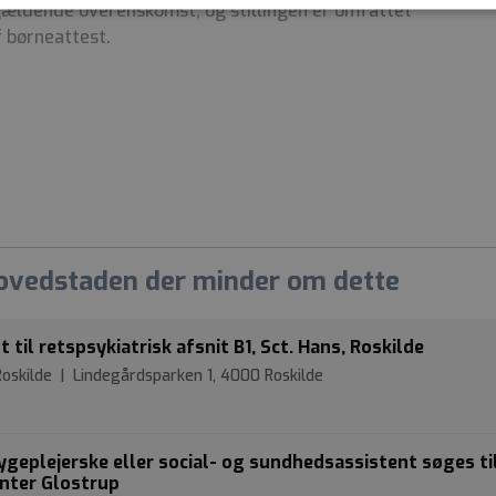
gældende overenskomst, og stillingen er omfattet
f børneattest.
Hovedstaden der minder om dette
t til retspsykiatrisk afsnit B1, Sct. Hans, Roskilde
 Roskilde | Lindegårdsparken 1, 4000 Roskilde
ygeplejerske eller social- og sundhedsassistent søges ti
enter Glostrup