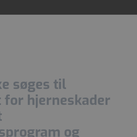
e søges til
t for hjerneskader
t
nsprogram og