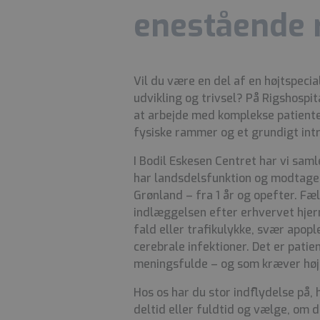
enestående
Vil du være en del af en højtspeci
udvikling og trivsel? På Rigshospit
at arbejde med komplekse patiente
fysiske rammer og et grundigt int
I Bodil Eskesen Centret har vi sam
har landsdelsfunktion og modtage
Grønland – fra 1 år og opefter. Fæl
indlæggelsen efter erhvervet hje
fald eller trafikulykke, svær apopl
cerebrale infektioner. Det er pati
meningsfulde – og som kræver høj
Hos os har du stor indflydelse på, 
deltid eller fuldtid og vælge, om 