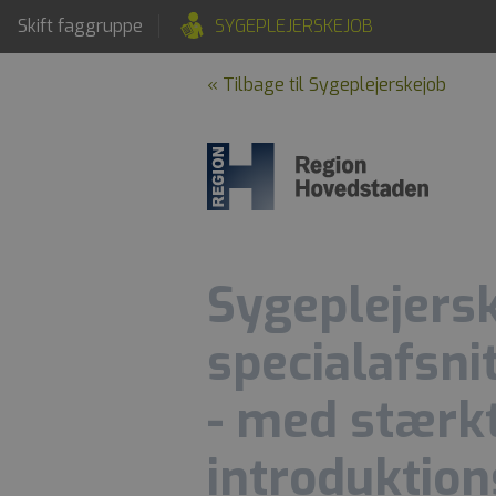
Skift faggruppe
SYGEPLEJERSKEJOB
« Tilbage til Sygeplejerskejob
Sygeplejersk
specialafsni
- med stærk
introduktio