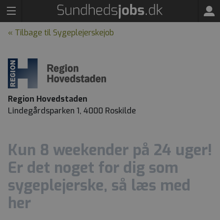
« Tilbage til Sygeplejerskejob
Region Hovedstaden
Lindegårdsparken 1, 4000 Roskilde
Kun 8 weekender på 24 uger!
Er det noget for dig som
sygeplejerske, så læs med
her