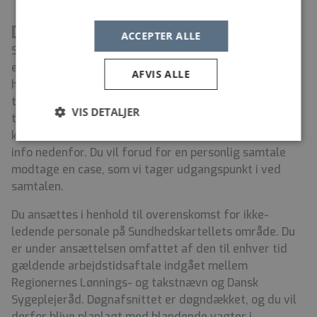
Det praktiske
ACCEPTER ALLE
Stillingen er i blandede vagter med weekendvagter i
enten et 4- 2 rul i 12 timers vagter, hvilket svarer til
AFVIS ALLE
hver 3. weekend eller hver 2. weekend i 8 eller 12
timers vagter. Hvis du er nysgerrig på
VIS DETALJER
timesammensætningen, er du velkomment til at
kontakte assisterende afsnitsleder Sofie Hestbech, se
info nedenfor. Du vil forud for en personlig samtale
modtage en case, som vi tager udgangspunkt i ved
samtalen.
Du ansættes i henhold til overenskomst for ikke-
ledende personale på Sundhedskartellets område. Du
er under ansættelsen omfattet af den til enhver tid
gældende arbejdstidsaftale indgået mellem
Regionernes Lønnings- og takstnævn og Dansk
Sygeplejeråd. Døgnafsnittet er døgndækket, og du vil
derfor blive planlagt med blandende vagter i