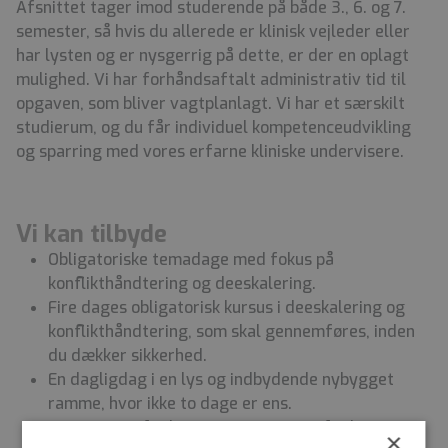
Afsnittet tager imod studerende på både 3., 6. og 7.
semester, så hvis du allerede er klinisk vejleder eller
har lysten og er nysgerrig på dette, er der en oplagt
mulighed. Vi har forhåndsaftalt administrativ tid til
opgaven, som bliver vagtplanlagt. Vi har et særskilt
studierum, og du får individuel kompetenceudvikling
og sparring med vores erfarne kliniske undervisere.
Vi kan tilbyde
Obligatoriske temadage med fokus på
konflikthåndtering og deeskalering.
Fire dages obligatorisk kursus i deeskalering og
konflikthåndtering, som skal gennemføres, inden
du dækker sikkerhed.
En dagligdag i en lys og indbydende nybygget
ramme, hvor ikke to dage er ens.
Supervision, faglig sparring og monofaglig
×