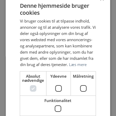
vejledning.
Denne hjemmeside bruger
Mulighed for kompetenceudvikling indenfor de
cookies
værktøjer vi bruger i arbejdet med patienterne.
Rum for idéer og udvikling hvor kun fantasien
Vi bruger cookies til at tilpasse indhold,
sætter grænsen.
annoncer og til at analysere vores trafik. Vi
I løbet af den første måned får du mulighed for at
deler også oplysninger om din brug af
lave din egen grundplan ud fra et 70/30 princip,
vores websted med vores annoncerings-
hvor dagvagter også kan være en ulempevagt.
og analysepartnere, som kan kombinere
Fire ugers introduktionsprogram, hvor du lærer
dem med andre oplysninger, som du har
specialet og ikke indgår i normeringen.
givet dem, eller som de har indsamlet fra
Obligatorisk kursus i ’belastningspsykologi’, ’fem
din brug af deres tjenester.
Læs mere
faglige introdage’ og ’godt på vej i psykiatrien’
indenfor det første år af din ansættelse.
Absolut
Ydeevne
Målretning
nødvendige
Karrieresamtale løbende de første 2 år, da vi ved,
det ofte er her, man bliver i tvivl om sit valg.
Vi er ved at implementere en ’pausekultur’ i alle
vagtlag – vores oversygeplejerske tror på, at det
Funktionalitet
vil gavne vores arbejdsmiljø.