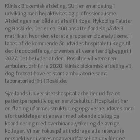
Klinisk Biokemisk afdeling, SUH er en afdeling i
udvikling med høj aktivitet og professionalisme.
Afdelingen har både et afsnit i Køge, Nykøbing Falster
og Roskilde. Der er ca. 300 ansatte fordelt på de 3
matrikler, hvor den største gruppe er bioanalytikere. I
løbet af de kommende år udvides hospitalet i Køge til
det tredobbelte og forventes at være færdigbygget i
2027. Det betyder at der i Roskilde vil være ren
ambulant drift fra 2028, klinisk biokemisk afdeling vil
dog fortsat have et stort ambulatorie samt
laboratoriedrift i Roskilde.
Sjællands Universitetshospital arbejder ud fra et
patientperspektiv og en servicekultur. Hospitalet har
en flad og uformel struktur, og opgaverne udøves med
stort uddelegeret ansvar med løbende dialog og
koordinering med overbioanalytiker og de øvrige
kolleger. Vi har fokus på at inddrage alle relevante
perspektiver i vores opgaveudførsel og udvikler og