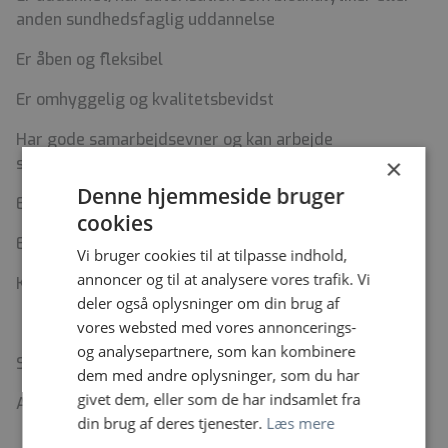
anden sundhedsfaglig uddannelse
Er åben og fleksibel
Er omhyggelig og kvalitetsbevidst
Har gode samarbejdsevner og kan arbejde
×
selvstændigt
Denne hjemmeside bruger
Er serviceminded og har interesse i patienten
cookies
Er positiv og har humoristisk sans
Vi bruger cookies til at tilpasse indhold,
annoncer og til at analysere vores trafik. Vi
Kan organisere, planlægge og prioritere egne opgaver
deler også oplysninger om din brug af
vores websted med vores annoncerings-
og analysepartnere, som kan kombinere
Samtaler afholdes d. 17/12-25
dem med andre oplysninger, som du har
givet dem, eller som de har indsamlet fra
Ansættelse pr. 1. februar eller efter aftale.
din brug af deres tjenester.
Læs mere