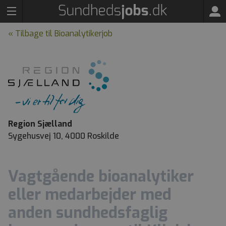
« Tilbage til Bioanalytikerjob
Region Sjælland
Sygehusvej 10, 4000 Roskilde
Vagtgående bioanalytiker
eller medarbejder med
anden sundhedsfaglig