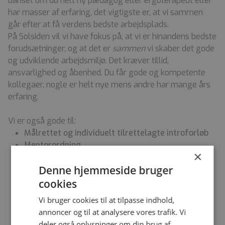
uanset om du helt ny pædagog eller ergoterapeut eller
har masser af erfaring, det vigtigste er, at vi sammen
går efter at få verdens bedste arbejdsplads.
På Solsiden vil vi have fokus på, at vi er hinandens bedste
forudsætninger, og at det er
sammen
vi skaber det gode
og udviklende arbejdsmiljø. Det kræver tillid,
ansvarlighed og åbenhed. Du får gode og kompetente
kollegaer, nogle er helt nye mens andre har mange års
erfaring.
Vi er også gode til:
Målrettet og individuelt tilrettelagte introforløb
Mentorordning
×
Fast supervision i afdelingerne af ekstern
Denne hjemmeside bruger
supervisor.
Teammøder
cookies
Mulighed for at alle kan sætte sit præg på
Vi bruger cookies til at tilpasse indhold,
arbejdspladsen
annoncer og til at analysere vores trafik. Vi
Uddannelse i metoder
deler også oplysninger om din brug af