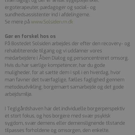
tværfagligt og der er ansat sygeplejersker,
ergoterapeuter, pædagoger og social- og
sundhedsassistenter ind i afdelingerne.
Se mere på
www.Solsiden.rn.dk
Gør en forskel hos os
På Bostedet Solsiden arbejdes der efter den recovery- og
rehabiliterende tilgang og vi uddanner vores
medarbejdere i Åben Dialog og personcentreret omsorg.
Hvis du har særlige kompetencer, har du gode
muligheder, for at sætte dem i spil i en hverdag, hvor
man favner det tværfaglige, fælles faglighed gennem
metodeudvikling, borgernært samarbejde og det gode
arbejdsmiljø.
I Teglgårdshaven har det individuelle borgerperspektiv
et stort fokus, og hos borgere med svær psykisk
sygdom, svær demens eller demenslignende tilstande
tilpasses forholdene og omsorgen, den enkelte.