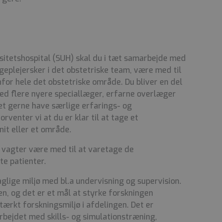
itetshospital (SUH) skal du i tæt samarbejde med
eplejersker i det obstetriske team, være med til
nfor hele det obstetriske område. Du bliver en del
ed flere nyere speciallæger, erfarne overlæger
t gerne have særlige erfarings- og
venter vi at du er klar til at tage et
it eller et område.
 vagter være med til at varetage de
te patienter.
glige miljø
med
bl.a
undervisning og supervision
.
n, og det er et mål at styrke forskningen
tærkt forskningsmiljø i afdelingen. Det er
rbejdet med skills- og simulationstræning,