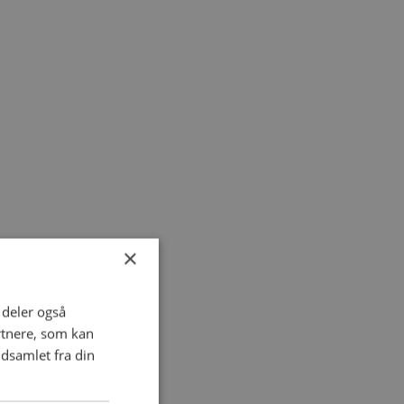
×
i deler også
rtnere, som kan
dsamlet fra din