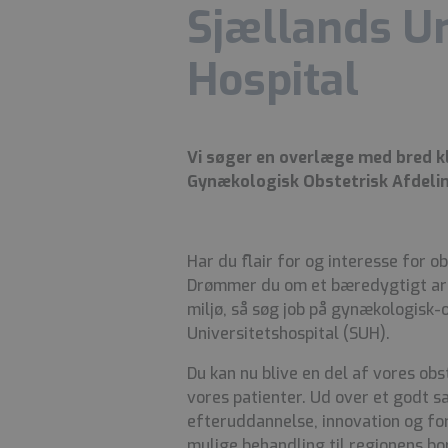
Sjællands Un
Hospital
Vi søger en overlæge med bred kli
Gynækologisk Obstetrisk Afdelin
Har du flair for og interesse for o
Drømmer du om et bæredygtigt arb
miljø, så søg job på gynækologisk-
Universitetshospital (SUH).
Du kan nu blive en del af vores ob
vores patienter. Ud over et godt s
efteruddannelse, innovation og for
mulige behandling til regionens bo