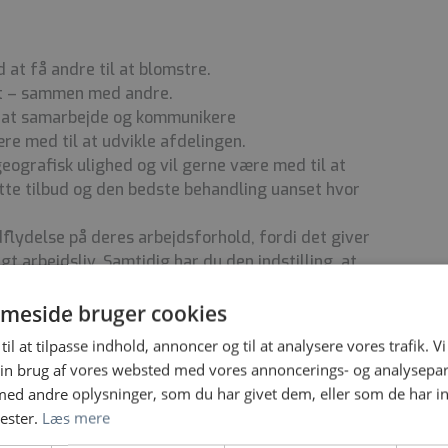
 at få andre til at blomstre.
igt – sammen med andre.
il at samarbejde og kommunikere
re med til at udvikle afdelingen.
geografisk ulighed og vil gerne være med til at
rette tilbud og den bedste behandling uanset hvor
flydelse på deres arbejdsforhold, fordi det giver
 arbejdsliv. Samtidig har du den indstilling, at
t fællesskab og samarbejde med kolleger om vores
meside bruger cookies
til at tilpasse indhold, annoncer og til at analysere vores trafik. V
in brug af vores websted med vores annoncerings- og analysepa
d andre oplysninger, som du har givet dem, eller som de har in
nester.
Læs mere
niversitetshospital fusioneret med Nykøbing