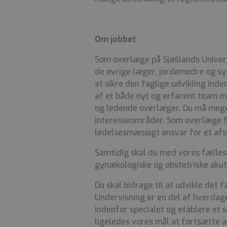
Om jobbet
Som overlæge på Sjællands Univers
de øvrige læger, jordemødre og syg
at sikre den faglige udvikling inde
af et både nyt og erfarent team m
og ledende overlæger. Du må mege
interesseområder. Som overlæge for
ledelsesmæssigt ansvar for et afsn
Samtidig skal du med vores fælles
gynækologiske og obstetriske akut
Du skal bidrage til at
udvikle det fa
Undervisning er en del af hverdage
indenfor specialet og etablere et s
ligeledes vores mål at fortsætte a