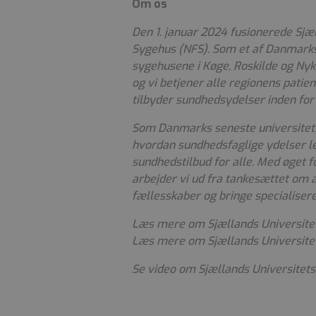
Om os
Den 1. januar 2024 fusionerede Sjæ
Sygehus (NFS). Som et af Danmarks 
sygehusene i Køge, Roskilde og Nykø
og vi betjener alle regionens pati
tilbyder sundhedsydelser inden for 
Som Danmarks seneste universitetsh
hvordan sundhedsfaglige ydelser lev
sundhedstilbud for alle. Med øget f
arbejder vi ud fra tankesættet om 
fællesskaber og bringe specialiser
Læs mere om Sjællands Universitet
Læs mere om Sjællands Universitet
Se video om Sjællands Universitet