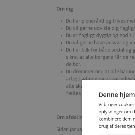
Om dig
Du har pionérånd og trives med
Du vil gerne udvikle dig fagl
Du er fagligt dygtig og god t
Du vil gerne have ansvar og væ
Du har blik for både social og 
sikre, at alle borgere får de 
de bor.
Du drømmer om, at alle har ind
arbejdsglæde og et bæredygtigt
alle skal bidrage til et sund
fælles patienter.
Denne hjem
Vi bruger cookies 
oplysninger om d
Om afdelingen
kombinere dem me
brug af deres tje
Siden januar i 2024 er Sjællands U