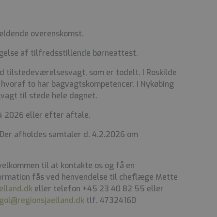
gældende overenskomst.
else af tilfredsstillende børneattest.
d tilstedeværelsesvagt, som er todelt. I Roskilde
t hvoraf to har bagvagtskompetencer. I Nykøbing
vagt til stede hele døgnet.
.4 2026 eller efter aftale.
. Der afholdes samtaler d. 4.2.2026 om
velkommen til at kontakte os og få en
formation fås ved henvendelse til cheflæge Mette
elland.dk
eller telefon +45 23 40 82 55 eller
gol@regionsjaelland.dk
tlf. 47324160