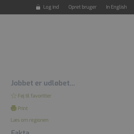
Log ind
Opret bruger
In English
Jobbet er udløbet...
Føj til favoritter
Print
Læs om regionen
Fakta