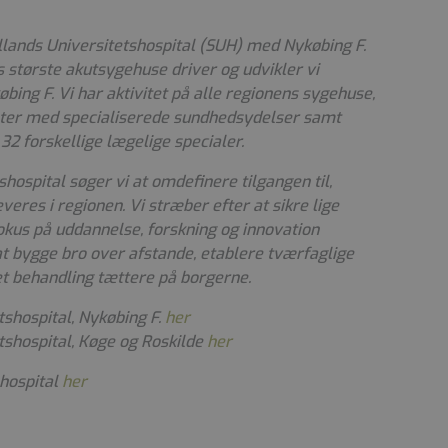
llands Universitetshospital (SUH) med Nykøbing F.
største akutsygehuse driver og udvikler vi
bing F. Vi har aktivitet på alle regionens sygehuse,
enter med specialiserede sundhedsydelser samt
32 forskellige lægelige specialer.
ospital søger vi at omdefinere tilgangen til,
eres i regionen. Vi stræber efter at sikre lige
okus på uddannelse, forskning og innovation
at bygge bro over afstande, etablere tværfaglige
et behandling tættere på borgerne.
shospital, Nykøbing F.
her
shospital, Køge og Roskilde
her
shospital
her