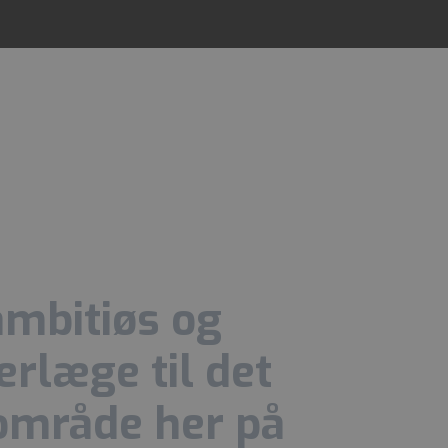
ambitiøs og
erlæge til det
 område her på