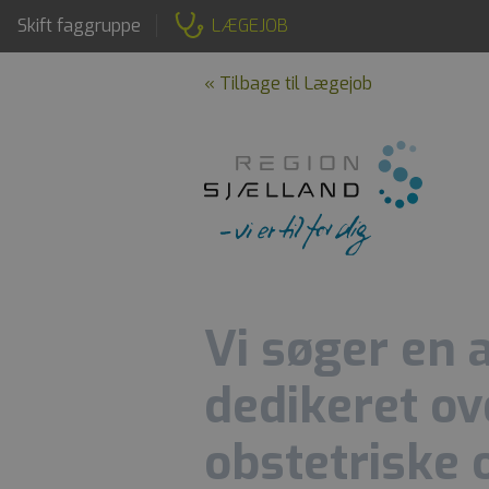
Skift faggruppe
LÆGEJOB
« Tilbage til Lægejob
Vi søger en 
dedikeret ov
obstetriske