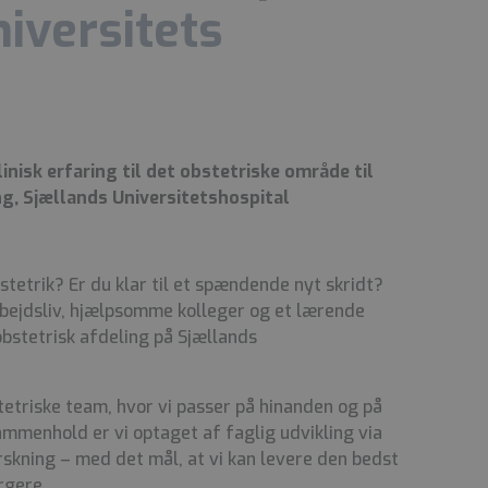
iversitets
nisk erfaring til det obstetriske område til
g, Sjællands Universitetshospital
bstetrik? Er du klar til et spændende nyt skridt?
ejdsliv, hjælpsomme kolleger og et lærende
obstetrisk afdeling på Sjællands
stetriske team, hvor vi passer på hinanden og på
ammenhold er vi optaget af faglig udvikling via
skning – med det mål, at vi kan levere den bedst
rgere.