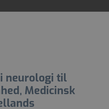
 neurologi til
nhed, Medicinsk
ællands