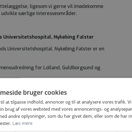
lrettelæggelse, ligesom vi gerne vil imødekomme
 udvikle særlige interesseområder.
 Universitetshospital, Nykøbing Falster
ds Universitetshospital, Nykøbing Falster er en
emensudredning for Lolland, Guldborgsund og
meside bruger cookies
til at tilpasse indhold, annoncer og til at analysere vores trafik. V
in brug af vores websted med vores annoncerings- og analysepa
t samlede Sjællands Universitetshospital (SUH) på
d andre oplysninger, som du har givet dem, eller som de har in
akutfunktion og ambulant funktion.
nester.
Læs mere