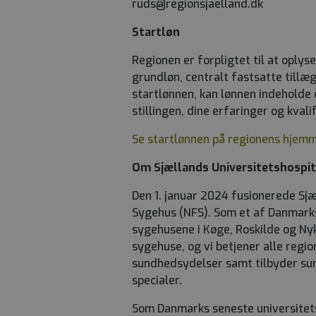
ruds@regionsjaelland.dk
Startløn
Regionen er forpligtet til at oplyse
grundløn, centralt fastsatte tillæ
startlønnen, kan lønnen indeholde
stillingen, dine erfaringer og kvalif
Se startlønnen på regionens hjem
Om Sjællands Universitetshospit
Den 1. januar 2024 fusionerede Sj
Sygehus (NFS). Som et af Danmarks
sygehusene i Køge, Roskilde og Nykø
sygehuse, og vi betjener alle regi
sundhedsydelser samt tilbyder sun
specialer.
Som Danmarks seneste universitetsh