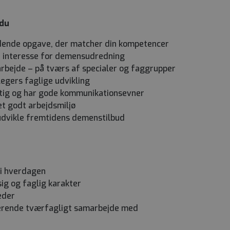
 du
dende opgave, der matcher din kompetencer
d interesse for demensudredning
rbejde – på tværs af specialer og faggrupper
legers faglige udvikling
gtig og har gode kommunikationsevner
et godt arbejdsmiljø
t udvikle fremtidens demenstilbud
 i hverdagen
ig og faglig karakter
eder
gerende tværfagligt samarbejde med