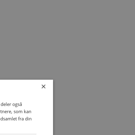
×
i deler også
rtnere, som kan
dsamlet fra din