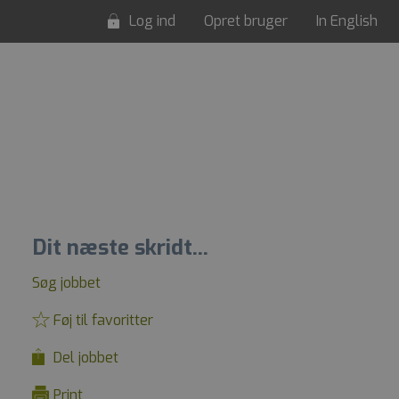
Log ind
Opret bruger
In English
Dit næste skridt...
Søg jobbet
Føj til favoritter
Del jobbet
Print