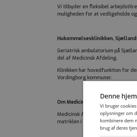
Vi tilbyder en fleksibel arbejdsti
muligheden for at vedligeholde og
Hukommelsesklinikken, Sjællands
Geriatrisk ambulatorium på Sjællan
del af Medicinsk Afdeling.
Klinikken har hovedfunktion for d
Vordingborg kommuner.
Denne hjem
Om Medicinsk afdeling
Vi bruger cookies 
oplysninger om d
Medicinsk Afdeling er en del af de
kombinere dem me
matriklen i Nykøbing F. med egen 
brug af deres tje