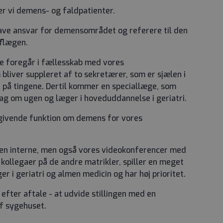
er vi demens- og faldpatienter.
ve ansvar for demensområdet og referere til den
eflægen.
 foregår i fællesskab med vores
liver suppleret af to sekretærer, som er sjælen i
 på tingene. Dertil kommer en speciallæge, som
ag om ugen og læger i hoveduddannelse i geriatri.
ådgivende funktion om demens for vores
en interne, men også vores videokonferencer med
 kollegaer på de andre matrikler, spiller en meget
er i geriatri og almen medicin og har høj prioritet.
 efter aftale - at udvide stillingen med en
af sygehuset.