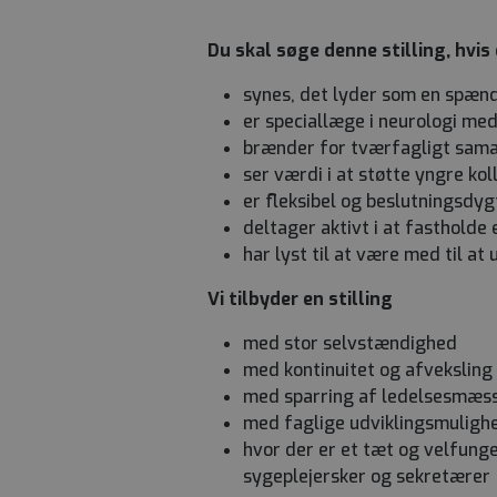
Du skal søge denne stilling, hvis
synes, det lyder som en spæn
er speciallæge i neurologi me
brænder for tværfagligt sama
ser værdi i at støtte yngre kol
er fleksibel og beslutningsdy
deltager aktivt i at fastholde 
har lyst til at være med til a
Vi tilbyder en stilling
med stor selvstændighed
med kontinuitet og afveksling
med sparring af ledelsesmæss
med faglige udviklingsmuligh
hvor der er et tæt og velfun
sygeplejersker og sekretærer