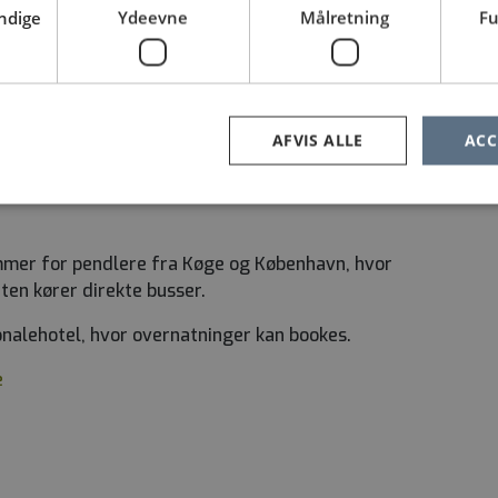
ndige
Ydeevne
Målretning
Fu
estår af fire enheder: Lungemedicinsk enhed,
cinsk enhed og Geriatrisk enhed.
dser, moderne udstyr og et ambulatorium med stor
AFVIS ALLE
ACC
mmer for pendlere fra Køge og København, hvor
ten kører direkte busser.
onalehotel, hvor overnatninger kan bookes.
e