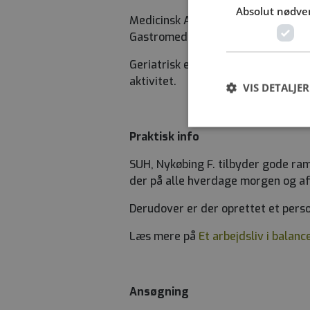
Absolut nødve
Medicinsk Afdeling i Nykøbing F. b
Gastromedicinsk enhed, Hjertemedi
Geriatrisk enhed har 24 sengepla
aktivitet.
VIS DETALJER
Praktisk info
SUH, Nykøbing F. tilbyder gode ra
der på alle hverdage morgen og af
Derudover er der oprettet et pers
Læs mere på
Et arbejdsliv i balanc
Ansøgning