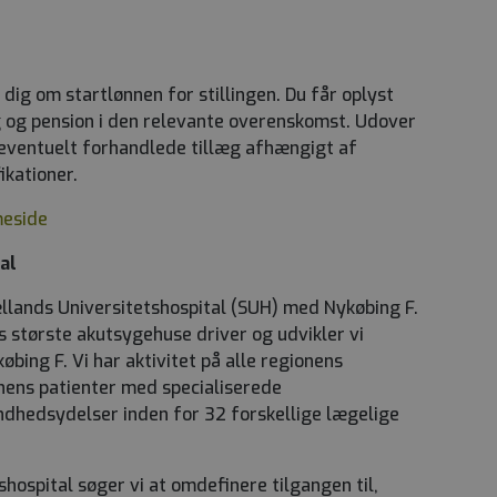
 dig om startlønnen for stillingen. Du får oplyst
g og pension i den relevante overenskomst. Udover
 eventuelt forhandlede tillæg afhængigt af
ikationer.
meside
al
ællands Universitetshospital (SUH) med Nykøbing F.
 største akutsygehuse driver og udvikler vi
bing F. Vi har aktivitet på alle regionens
onens patienter med specialiserede
dhedsydelser inden for 32 forskellige lægelige
ospital søger vi at omdefinere tilgangen til,