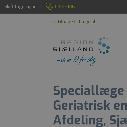
Skift faggruppe
LÆGEJOB
« Tilbage til Lægejob
Speciallæge i
Geriatrisk e
Afdeling, Sj