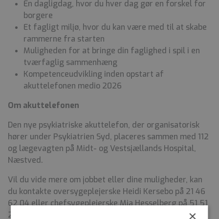
En dagligdag, hvor du hver dag gør en forskel for
borgere
Et fagligt miljø, hvor du kan være med til at skabe
rammerne fra starten
Muligheden for at bringe din faglighed i spil i en
tværfaglig sammenhæng
Kompetenceudvikling inden opstart af
akuttelefonen medio 2026
Om akuttelefonen
Den nye psykiatriske akuttelefon, der organisatorisk
hører under Psykiatrien Syd, placeres sammen med 112
og lægevagten på Midt- og Vestsjællands Hospital,
Næstved.
Vil du vide mere om jobbet eller dine muligheder, kan
du kontakte oversygeplejerske Heidi Kersebo på 21 46
62 04 eller chefsygeplejerske Mia Hesselberg på 51 51
×
23 14.