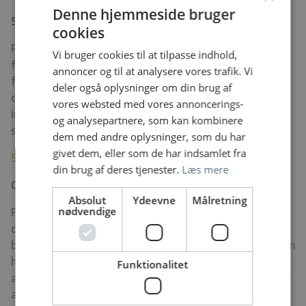
Denne hjemmeside bruger
Startløn
cookies
Regionen er forpligtet til at oplyse dig om startlønnen
Vi bruger cookies til at tilpasse indhold,
for stillingen. Du får oplyst grundløn, centralt
annoncer og til at analysere vores trafik. Vi
fastsatte tillæg og pension i den relevante
deler også oplysninger om din brug af
overenskomst. Udover startlønnen, kan lønnen
vores websted med vores annoncerings-
indeholde eventuelt forhandlede tillæg afhængigt af
og analysepartnere, som kan kombinere
stillingen, dine erfaringer og kvalifikationer.
dem med andre oplysninger, som du har
givet dem, eller som de har indsamlet fra
Se startlønnen på regionens hjemmeside
din brug af deres tjenester.
Læs mere
Om Midt- og Vestsjællands Hospital
Absolut
Ydeevne
Målretning
nødvendige
På Midt- og Vestsjællands Hospital arbejder vi hver
dag for at fremme det sunde liv ved at forebygge og
behandle i en sammenhængende sundhedsindsats. Som
hospital forener vi psykiatri og somatik. Vores mål er,
Funktionalitet
at patienter og borgere oplever gode og trygge forløb
af høj kvalitet.