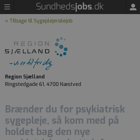
« Tilbage til Sygeplejerskejob
Region Sjælland
Ringstedgade 61, 4700 Næstved
Brænder du for psykiatrisk
sygepleje, så kom med på
holdet bag den nye