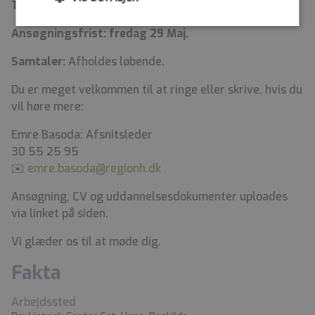
Tiltrædelse:
1. August 2026 eller efter aftale.
Ansøgningsfrist: fredag 29 Maj.
Samtaler:
Afholdes løbende.
Du er meget velkommen til at ringe eller skrive, hvis du
vil høre mere:
Emre Basoda: Afsnitsleder
30 55 25 95
✉️
emre.basoda@regionh.dk
Ansøgning, CV og uddannelsesdokumenter uploades
via linket på siden.
Vi glæder os til at møde dig.
Fakta
Arbejdssted