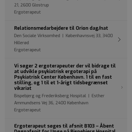
21, 2600 Glostrup
Ergoterapeut
Relationsmedarbejdere til Orion dag/nat
Den Sociale Virksomhed | Københavnsvej 33, 3400
Hillerød
Ergoterapeut
Vi søger 2 ergoterapeuter der vil bidrage til
at udvikle psykiatrisk ergoterapi på
Psykiatrisk Center København. 1 til en fast
stilling, og 1 til et 1-årigt tidsbegrænset
vikariat
Bispebjerg og Frederiksberg Hospital | Esther
Ammundsens Vej 36, 2400 København
Ergoterapeut
Ergoterapeut søges til afsnit B103 – Åbent
Døgnafsnit for Unge på Bispebjerg Hospital,