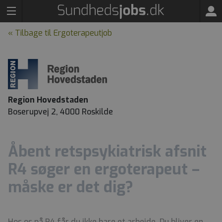
« Tilbage til Ergoterapeutjob
Region Hovedstaden
Boserupvej 2, 4000 Roskilde
Åbent retspsykiatrisk afsnit
R4 søger en ergoterapeut –
måske er det dig?
Hos os på R4 får du ikke bare et arbejde. Du bliver en