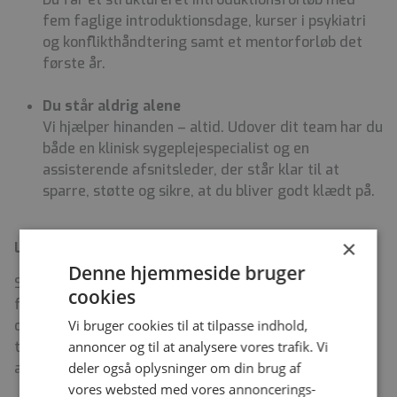
fem faglige introduktionsdage, kurser i psykiatri
og konflikthåndtering samt et mentorforløb det
første år.
Du står aldrig alene
Vi hjælper hinanden – altid. Udover dit team har du
både en klinisk sygeplejespecialist og en
assisterende afsnitsleder, der står klar til at
sparre, støtte og sikre, at du bliver godt klædt på.
×
Løn og ansættelsesvilkår
Denne hjemmeside bruger
Stillingen indebærer blandede vagter med mulighed
cookies
for både dag- og aftenvagter. Der vil være en dialog
Vi bruger cookies til at tilpasse indhold,
om dine præferencer, så vagterne så vidt muligt kan
annoncer og til at analysere vores trafik. Vi
tilrettelægges med overvægt af enten dag- eller
deler også oplysninger om din brug af
aftenvagter.
vores websted med vores annoncerings-