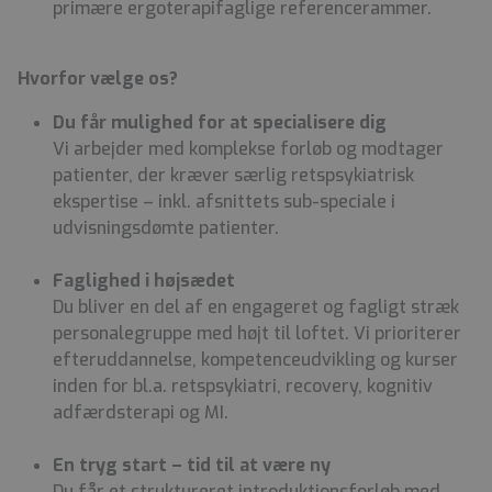
primære ergoterapifaglige referencerammer.
Hvorfor vælge os?
Du får mulighed for at specialisere dig
Vi arbejder med komplekse forløb og modtager
patienter, der kræver særlig retspsykiatrisk
ekspertise – inkl. afsnittets sub-speciale i
udvisningsdømte patienter.
Faglighed i højsædet
Du bliver en del af en engageret og fagligt stræk
personalegruppe med højt til loftet.
Vi prioriterer
efteruddannelse, kompetenceudvikling og kurser
inden for bl.a. retspsykiatri, recovery, kognitiv
adfærdsterapi og MI.
En tryg start – tid til at være ny
Du får et struktureret introduktionsforløb med