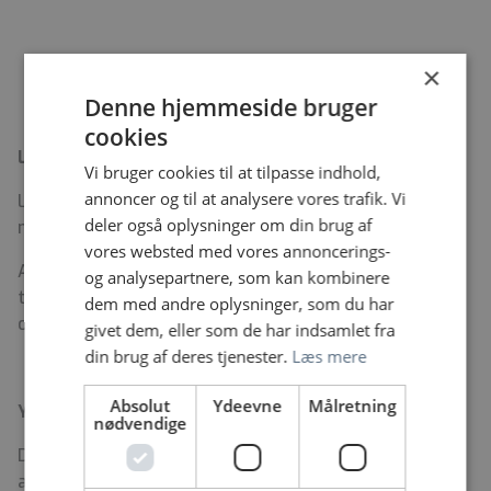
×
Denne hjemmeside bruger
cookies
Løn og ansættelsesvilkår
Vi bruger cookies til at tilpasse indhold,
annoncer og til at analysere vores trafik. Vi
Løn efter kvalifikationer og i henhold til overenskomst
deler også oplysninger om din brug af
med den respektive faglige organisation.
vores websted med vores annoncerings-
Ansættelse er betinget af, at der senest ved
og analysepartnere, som kan kombinere
tiltrædelsen foreligger tilfredsstillende straffeattest
dem med andre oplysninger, som du har
og/eller børneattest.
givet dem, eller som de har indsamlet fra
din brug af deres tjenester.
Læs mere
Absolut
Ydeevne
Målretning
Yderligere oplysninger
nødvendige
Du er velkommen til at kontakte
afdelingssygeplejerske Gitte Lykke på mail