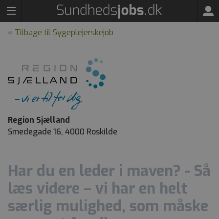
« Tilbage til Sygeplejerskejob
Region Sjælland
Smedegade 16, 4000 Roskilde
Har du en leder i maven? - Så
læs videre – vi har en helt
særlig mulighed, som måske