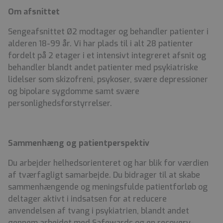
Om afsnittet
Sengeafsnittet Ø2 modtager og behandler patienter i
alderen 18-99 år. Vi har plads til i alt 28 patienter
fordelt på 2 etager i et intensivt integreret afsnit og
behandler blandt andet patienter med psykiatriske
lidelser som skizofreni, psykoser, svære depressioner
og bipolare sygdomme samt svære
personlighedsforstyrrelser.
Sammenhæng og patientperspektiv
Du arbejder helhedsorienteret og har blik for værdien
af tværfagligt samarbejde. Du bidrager til at skabe
sammenhængende og meningsfulde patientforløb og
deltager aktivt i indsatsen for at reducere
anvendelsen af tvang i psykiatrien, blandt andet
gennem arbejdet med Safewards og en recovery-