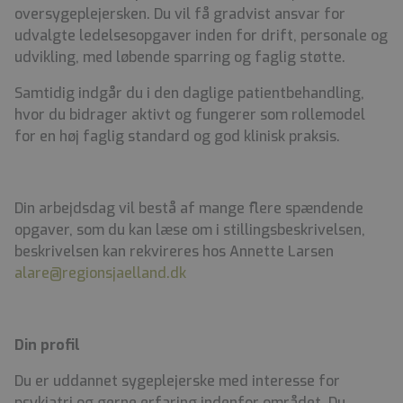
oversygeplejersken. Du vil få gradvist ansvar for
udvalgte ledelsesopgaver inden for drift, personale og
udvikling, med løbende sparring og faglig støtte.
Samtidig indgår du i den daglige patientbehandling,
hvor du bidrager aktivt og fungerer som rollemodel
for en høj faglig standard og god klinisk praksis.
Din arbejdsdag vil bestå af mange flere spændende
opgaver, som du kan læse om i stillingsbeskrivelsen,
beskrivelsen kan rekvireres hos Annette Larsen
alare@regionsjaelland.dk
Din profil
Du er uddannet sygeplejerske med interesse for
psykiatri og gerne erfaring indenfor området. Du