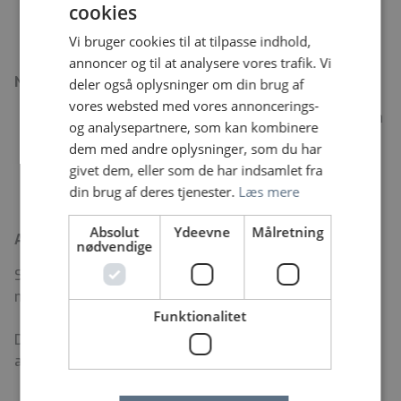
45 psykologer ansat. Der er gode muligheder for
cookies
sparring og supervision.
Vi bruger cookies til at tilpasse indhold,
annoncer og til at analysere vores trafik. Vi
Nysgerrig?
deler også oplysninger om din brug af
vores websted med vores annoncerings-
Hvis du vil høre mere om stillingen og afsnit E1 kan
og analysepartnere, som kan kombinere
du kontakte: oversygeplejerske Tina Munk på tlf.:
dem med andre oplysninger, som du har
2138 7855 eller chefpsykolog Bettina Jæger på
givet dem, eller som de har indsamlet fra
tlf.: 29339048.
din brug af deres tjenester.
Læs mere
Absolut
Ydeevne
Målretning
Ansættelsesvilkår
nødvendige
Stillingen er på fuld tid og til besættelse snarest
muligt.
Funktionalitet
Du ansættes i henhold til overenskomst for
akademikere ansat i regioner m.v.