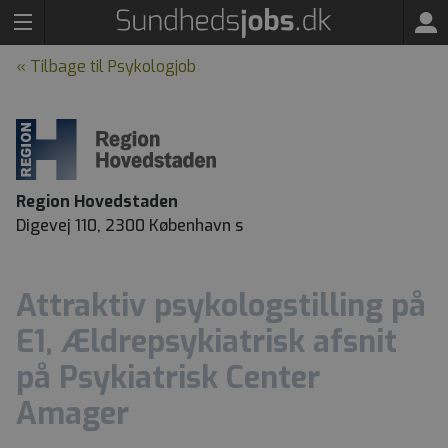
« Tilbage til Psykologjob
Region Hovedstaden
Digevej 110, 2300 København s
Attraktiv psykologstilling på
E1, Ældrepsykiatrisk afsnit
på Psykiatrisk Center
Amager