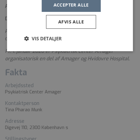
ACCEPTER ALLE
Ansøgningsfristen er d. 7 juni 2026.
Der afholdes ansættelsessamtaler d. 16. juni
AFVIS ALLE
Ansøgning, CV, eksamensbevis og andre relevante
VIS DETALJER
dokumenter sendes via linket på siden.
Pr. 1. januar 2026 er Psykiatrisk Center Amager
organisatorisk en del af Amager og Hvidovre Hospital.
Fakta
Arbejdssted
Psykiatrisk Center Amager
Kontaktperson
Tina Pharao Munk
Adresse
Digevej 110, 2300 København s
Stillingstyper