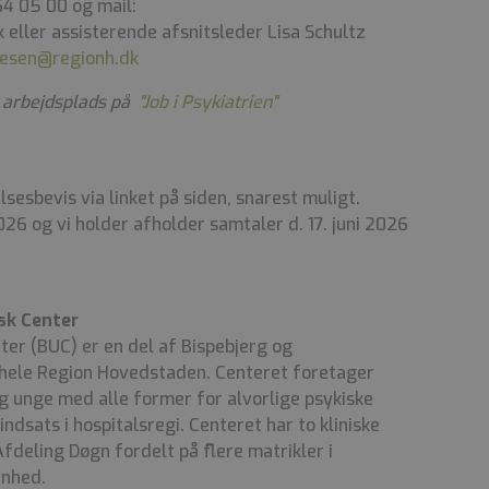
64 05 00 og mail:
 eller assisterende afsnitsleder Lisa Schultz
ugesen@regionh.dk
 arbejdsplads på
"Job i Psykiatrien"
sesbevis via linket på siden, snarest muligt.
026 og vi holder afholder samtaler d. 17. juni 2026
sk Center
er (BUC) er en del af Bispebjerg og
 hele Region Hovedstaden. Centeret foretager
g unge med alle former for alvorlige psykiske
ndsats i hospitalsregi. Centeret har to kliniske
deling Døgn fordelt på flere matrikler i
enhed.