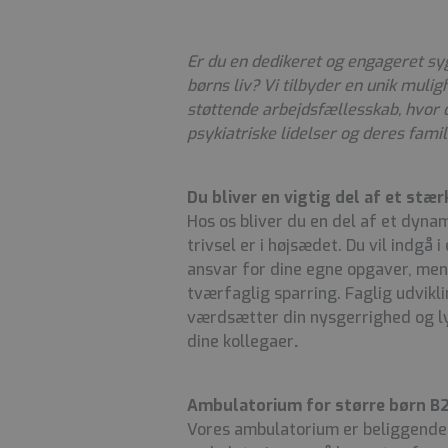
Er du en dedikeret og engageret syge
børns liv? Vi tilbyder en unik mulig
støttende arbejdsfællesskab, hvor 
psykiatriske lidelser og deres famili
Du bliver en vigtig del af et stæ
Hos os bliver du en del af et dyna
trivsel er i højsædet. Du vil indgå 
ansvar for dine egne opgaver, me
tværfaglig sparring. Faglig udvikl
værdsætter din nysgerrighed og lys
dine kollegaer
.
Ambulatorium for større børn B
Vores ambulatorium er beliggende 