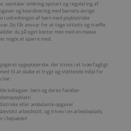
re, samtaler omkring opstart og regulering af
pgaver og koordinering med barnets øvrige
on i udredningen af børn med psykiatriske
ar. Du får ansvar for at tage initiativ og træffe
 sidder du på eget kontor men med en masse
d er nogle at sparre med.
gageret sygeplejerske, der trives i et tværfagligt
med til at skabe et trygt og støttende miljø for
u har:
e kollegaer, børn og deres familier
gdomspsykiatri
diatriske eller ambulante opgaver
evidst arbejdsstil, og trives i en arbejdsplads,
r i højsædet