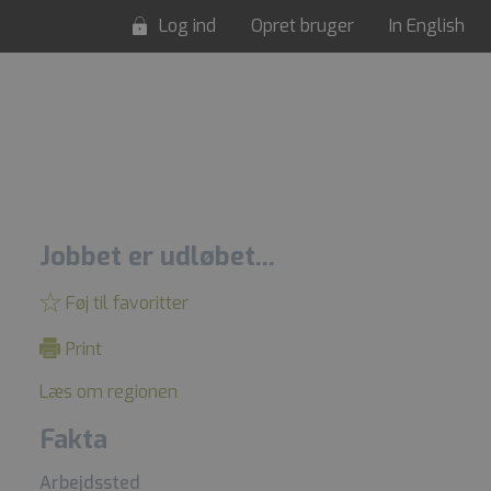
Log ind
Opret bruger
In English
Jobbet er udløbet...
Føj til favoritter
Print
Læs om regionen
Fakta
Arbejdssted