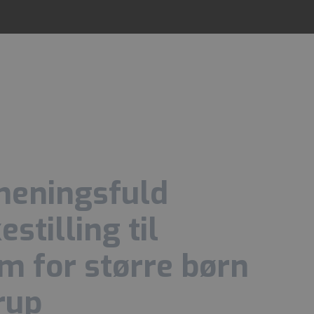
 meningsfuld
stilling til
m for større børn
rup