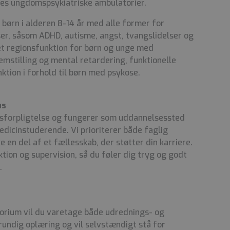
res ungdomspsykiatriske ambulatorier.
 børn i alderen 8-14 år med alle former for
lser, såsom ADHD, autisme, angst, tvangslidelser og
et regionsfunktion for børn og unge med
emstilling og mental retardering, funktionelle
nktion i forhold til børn med psykose.
us
esforpligtelse og fungerer som uddannelsessted
dicinstuderende. Vi prioriterer både faglig
e en del af et fællesskab, der støtter din karriere.
ktion og supervision, så du føler dig tryg og godt
.
orium vil du varetage både udrednings- og
rundig oplæring og vil selvstændigt stå for