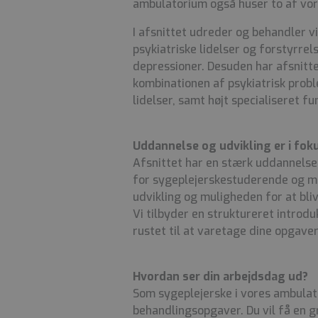
ambulatorium også huser to af vo
I afsnittet udreder og behandler vi
psykiatriske lidelser og forstyrre
depressioner. Desuden har afsnitt
kombinationen af psykiatrisk probl
lidelser, samt højt specialiseret fu
Uddannelse og udvikling er i fok
Afsnittet har en stærk uddannels
for sygeplejerskestuderende og me
udvikling og muligheden for at bliv
Vi tilbyder en struktureret introdu
rustet til at varetage dine opgaver
Hvordan ser din arbejdsdag ud?
Som sygeplejerske i vores ambulat
behandlingsopgaver. Du vil få en g