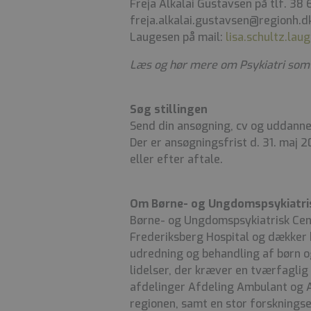
Freja Alkalai Gustavsen på tlf. 38 
freja.alkalai.gustavsen@regionh.dk
Laugesen på mail:
lisa.schultz.la
Læs og hør mere om Psykiatri som
Søg stillingen
Send din ansøgning, cv og uddannel
Der er ansøgningsfrist d. 31. maj 2
eller efter aftale.
Om Børne- og Ungdomspsykiatri
Børne- og Ungdomspsykiatrisk Cent
Frederiksberg Hospital og dækker
udredning og behandling af børn o
lidelser, der kræver en tværfaglig i
afdelinger Afdeling Ambulant og Af
regionen, samt en stor forsknings