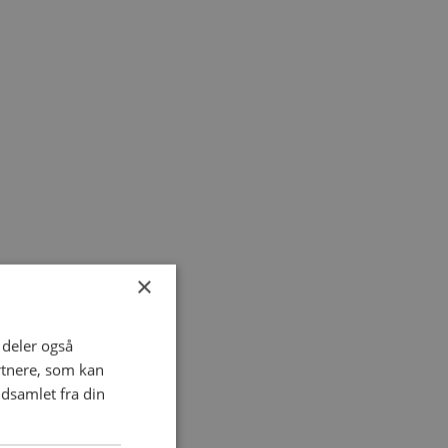
×
i deler også
rtnere, som kan
dsamlet fra din