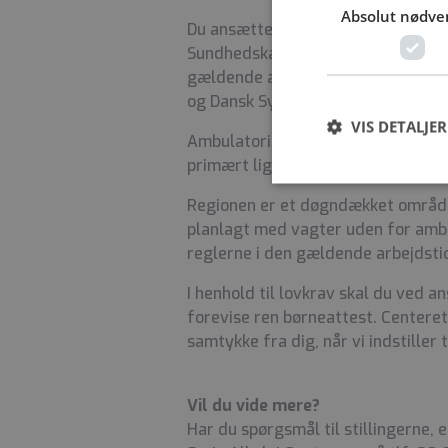
Absolut nødve
Du ansættes i henhold til overens
Sundhedskartellets område. Du er 
gældende arbejdstidsaftale indgå
og Dansk Sygeplejeråd.
VIS DETALJER
Ambulatoriet har åbent i dagtimer
primært ligge inden for dette tids
Regionen er et døgndækket område,
planlagt med vagter uden for amb
reglerne i den gældende arbejdsti
I henhold til lovkrav skal du ved 
forevise ren børneattest. Centeret
samtykke fra dig, når vi indstiller 
Vil du vide mere?
Har du spørgsmål til stillingerne,