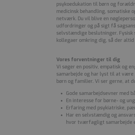
psykoedukation til børn og foræld
medicinsk behandling, somatiske o
netværk. Du vil blive en nøglepers
udfordringer og på sigt få sagsansv
selvstændige beslutninger. Fysisk
kollegaer omkring dig, så der alti
Vores forventninger til dig
Vi søger en positiv, empatisk og en
samarbejde og har lyst til at være 
børn og familier. Vi ser gerne, at d
Gode samarbejdsevner med båd
En interesse for børne- og un
Erfaring med psykiatriske, pæ
Har en selvstændig og ansvarsb
hvor tværfagligt samarbejde e