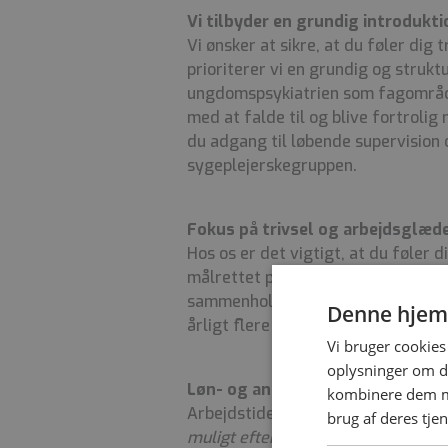
Vi tilbyder en grundig introdukti
Vi ønsker at sikre, at du føler dig 
prioriterer vi en grundig og strukt
ungdomspsykiatrien som fagområde.
med at falde til og blive fortroli
du adgang til løbende supervision 
sygeplejerskegruppen.
Fokus på trivsel og arbejdsglæd
Hos os er det vigtigt, at du føler 
målrettet på at sikre et godt og su
sammenhold, hvor vi altid hjælper 
Denne hjem
årligt flere sociale arrangemente
Vi bruger cookies 
oplysninger om d
Løn- og ansættelsesvilkår
kombinere dem me
Arbejdstiden er 37 timer ugentlig
brug af deres tje
muligt efter aftale
.