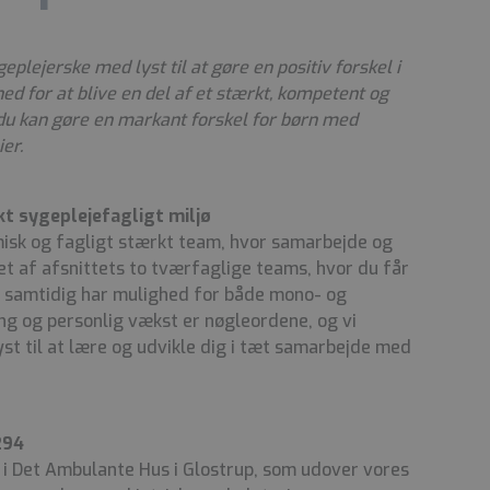
plejerske med lyst til at gøre en positiv forskel i
hed for at blive en del af et stærkt, kompetent og
du kan gøre en markant forskel for børn med
er.
rkt sygeplejefagligt miljø
misk og fagligt stærkt team, hvor samarbejde og
i et af afsnittets to tværfaglige teams, hvor du får
n samtidig har mulighed for både mono- og
ing og personlig vækst er nøgleordene, og vi
t til at lære og udvikle dig i tæt samarbejde med
294
i Det Ambulante Hus i Glostrup, som udover vores