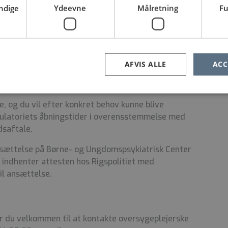
ndige
Ydeevne
Målretning
Fu
komst for ikke-ledende personale på
under ansættelsen omfattet af den til enhver tid
et mellem Regionernes Lønnings- og Takstnævn
AFVIS ALLE
ACC
ne mandag-fredag. Din arbejdstid vil derfor
rum.
 og du vil efter konkret behov kunne blive
ulatoriets åbningstider i overensstemmelse med
dsaftale.
ansættelse på Børne- og Ungdomspsykiatrisk Center
 indhenter attesten hos Rigspolitiet med
til ansættelse.
 er du velkommen til at kontakte oversygeplejerske