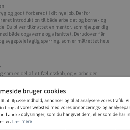
on
tryg og godt forberedt i dit nye job. Derfor
ureret introduktion til både arbejdet og børne- og
 Du bliver tilknyttet en mentor, som hjælper dig
g med både opgaverne og afsnittet. Derudover får
og sygeplejefaglig sparring, som er målrettet hele
e
dig som en del af et fællesskab, og vi arbejder
ndt arbejdsmiljø. Vi har et stærkt kollegialt
hinanden og deler viden og erfaringer. Vi holder
meside bruger cookies
r som sommerfester, DHL-stafet og julefrokost.
til at tilpasse indhold, annoncer og til at analysere vores trafik. V
in brug af vores websted med vores annoncerings- og analysepa
d andre oplysninger, som du har givet dem, eller som de har in
t, og med
opstart d. 1. august 2026 eller snarest
nester.
Læs mere