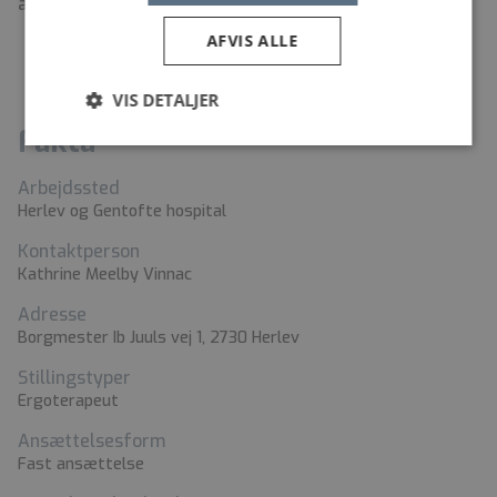
afholde ansættelsessamtaler i uge 26.
AFVIS ALLE
VIS DETALJER
Fakta
Arbejdssted
Herlev og Gentofte hospital
Kontaktperson
Kathrine Meelby Vinnac
Adresse
Borgmester Ib Juuls vej 1, 2730 Herlev
Stillingstyper
Ergoterapeut
Ansættelsesform
Fast ansættelse