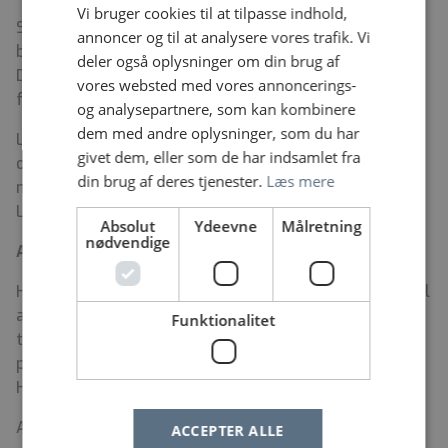
Vi bruger cookies til at tilpasse indhold,
Stillingen er en fast stilling på 37 timer ugentligt til
annoncer og til at analysere vores trafik. Vi
besættelse pr. 01.08.26 eller snarest muligt derefter.
deler også oplysninger om din brug af
Du bliver ansat på Herlev og Gentofte Hospital og vil
vores websted med vores annoncerings-
fortrinsvist arbejde på Herlev matriklen.
og analysepartnere, som kan kombinere
dem med andre oplysninger, som du har
Løn- og ansættelsesvilkår følger gældende
givet dem, eller som de har indsamlet fra
overenskomst for ikke-ledende personale indgået
din brug af deres tjenester.
Læs mere
mellem Ergoterapeutforeningen og Regionernes
Lønnings- og Takstnævn.
Absolut
Ydeevne
Målretning
nødvendige
Ansøgningsprocedure
:
Hvis du vil vide mere om stillingen, er du velkommen til
at kontakte Overterapeut Kathrine Meelby Vinnac på
Funktionalitet
telefon 21 25 35 47 eller Chefterapeut Rikke Sigvardt
på telefon
20 20 54 69.
Læs mere om afdelingen på
Herlevhospital.dk.
Ansøgningsfristen er den 18.06. Vi forventer at
ACCEPTER ALLE