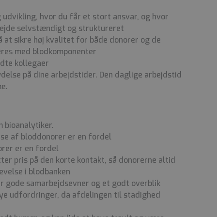
udvikling, hvor du får et stort ansvar, og hvor
bejde selvstændigt og struktureret
på at sikre høj kvalitet for både donorer og de
deres med blodkomponenter
dte kollegaer
delse på dine arbejdstider. Den daglige arbejdstid
me.
bioanalytiker.
se af bloddonorer er en fordel
rer er en fordel
er pris på den korte kontakt, så donorerne altid
evelse i blodbanken
har gode samarbejdsevner og et godt overblik
nye udfordringer, da afdelingen til stadighed