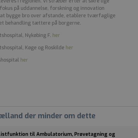
veres i regionen. Vi stræber efter at sikre lige
 fokus på uddannelse, forskning og innovation
 at bygge bro over afstande, etablere tværfaglige
ret behandling tættere på borgerne.
shospital, Nykøbing F.
her
shospital, Køge og Roskilde
her
shospital
her
jælland der minder om dette
listfunktion til Ambulatorium, Prøvetagning og