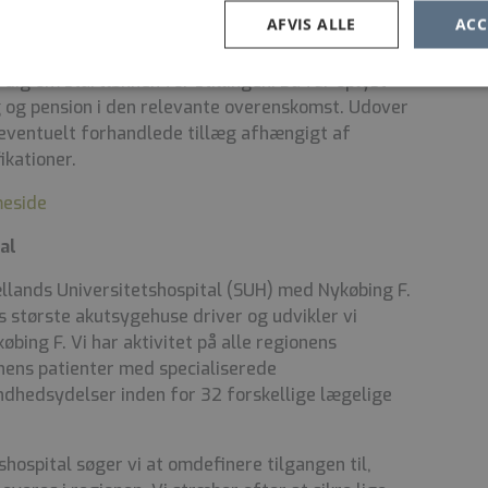
AFVIS ALLE
ACC
 dig om startlønnen for stillingen. Du får oplyst
g og pension i den relevante overenskomst. Udover
 eventuelt forhandlede tillæg afhængigt af
ikationer.
meside
al
ællands Universitetshospital (SUH) med Nykøbing F.
 største akutsygehuse driver og udvikler vi
bing F. Vi har aktivitet på alle regionens
onens patienter med specialiserede
dhedsydelser inden for 32 forskellige lægelige
ospital søger vi at omdefinere tilgangen til,