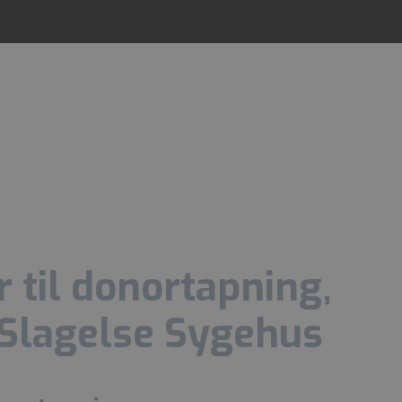
r til donortapning,
Slagelse Sygehus