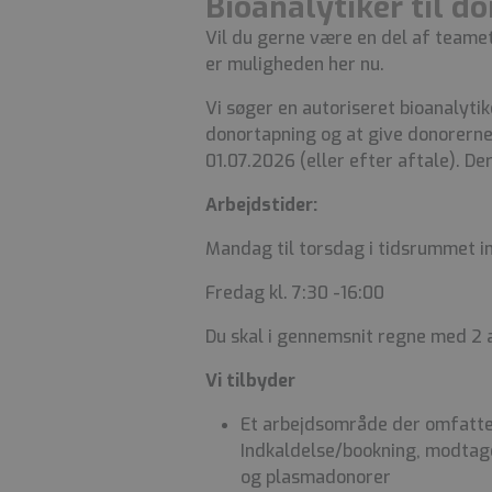
Bioanalytiker til d
Vil du gerne være en del af teame
er muligheden her nu.
Vi søger en autoriseret bioanalyti
donortapning og at give donorerne e
01.07.2026 (eller efter aftale). De
Arbejdstider:
Mandag til torsdag i tidsrummet im
Fredag kl. 7:30 -16:00
Du skal i gennemsnit regne med 2
Vi tilbyder
Et arbejdsområde der omfatter
Indkaldelse/bookning, modtage
og plasmadonorer