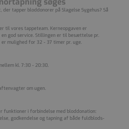
onortapning søges
t, der tapper bloddonorer på Slagelse Sygehus? Så
ker til vores tappeteam. Kerneopgaven er
n god service. Stillingen er til besættelse pr.
r er mulighed for 32 - 37 timer pr. uge.
ellem kl. 7:30 - 20:30.
 aftenvagter om ugen.
 funktioner i forbindelse med bloddonation:
lse, godkendelse og tapning af både fuldblods-