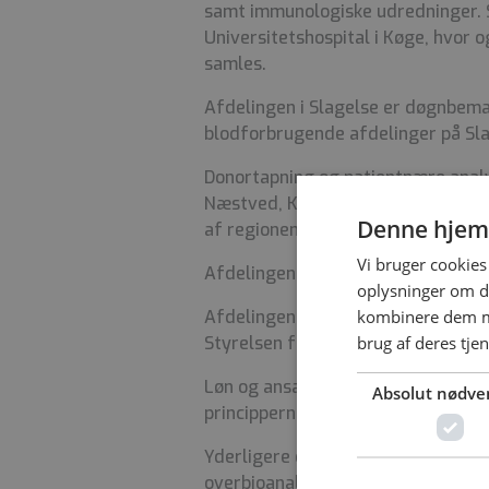
samt immunologiske udredninger. S
Universitetshospital i Køge, hvor 
samles.
Afdelingen i Slagelse er døgnbema
blodforbrugende afdelinger på Sl
Donortapning og patientnære analy
Næstved, Køge, Holbæk, Nykøbing F
Denne hjem
af regionens bloddonorer i den mob
Vi bruger cookies 
Afdelingen er uddannelsesaktiv, og
oplysninger om d
kombinere dem me
Afdelingen er akkrediteret af DANA
brug af deres tje
Styrelsen for patientsikkerhed i f
Løn og ansættelsesvilkår i henhol
Absolut nødve
principperne om ny løn.
Yderligere oplysninger om stilling
overbioanalytiker Christina Jensen,