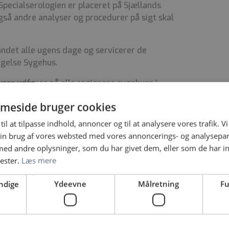
pecialserologien er placeret på Sjællands
også andre analyser og procedurer på sigt skal
ndet alle ugens dage og servicerer de
agelse Sygehus.
ser udføres på alle regionens sygehuse i
, Roskilde og Slagelse. Derudover tappes en del
meside bruger cookies
ile enhed, der kører rundt i hele Region Sjælland.
til at tilpasse indhold, annoncer og til at analysere vores trafik. V
 vi har bioanalytikerstuderende på afdelingen.
in brug af vores websted med vores annoncerings- og analysepa
d andre oplysninger, som du har givet dem, eller som de har in
K efter DS/ISO 15189 og inspiceres bl.a. af
nester.
Læs mere
orhold til blodforsynings- og vævsloven.
d til gældende aftale/overenskomst og
ndige
Ydeevne
Målretning
Fu
en og funktionsbeskrivelse fås ved henvendelse til
 Tlf.: 21 29 10 33