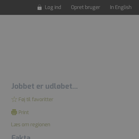
Log ind
Opret bruger
In English
Jobbet er udløbet...
Føj til favoritter
Print
Læs om regionen
Fakta