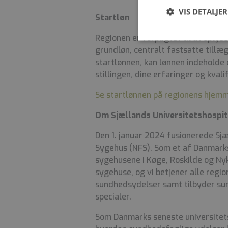
VIS DETALJER
Startløn
Regionen er forpligtet til at oplyse
grundløn, centralt fastsatte tillæ
startlønnen, kan lønnen indeholde
stillingen, dine erfaringer og kvalif
Se startlønnen på regionens hjem
Om Sjællands Universitetshospit
Den 1. januar 2024 fusionerede Sj
Sygehus (NFS). Som et af Danmarks
sygehusene i Køge, Roskilde og Nykø
sygehuse, og vi betjener alle regi
sundhedsydelser samt tilbyder sun
specialer.
Som Danmarks seneste universitetsh