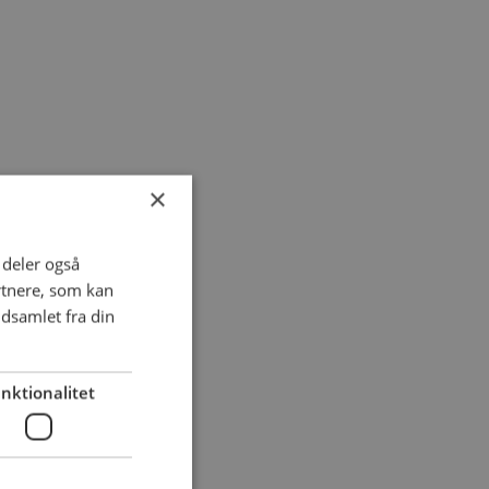
×
i deler også
rtnere, som kan
dsamlet fra din
nktionalitet