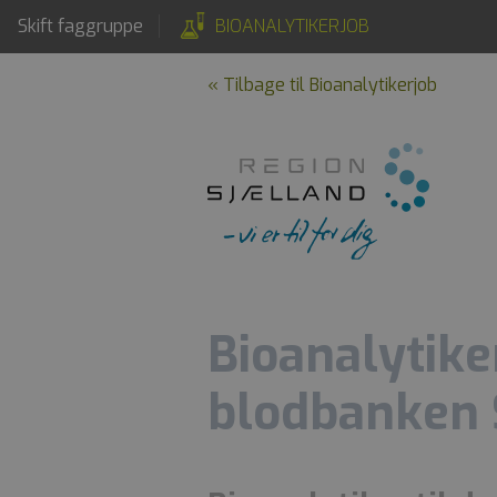
Skift faggruppe
BIOANALYTIKERJOB
« Tilbage til Bioanalytikerjob
Bioanalytike
blodbanken 