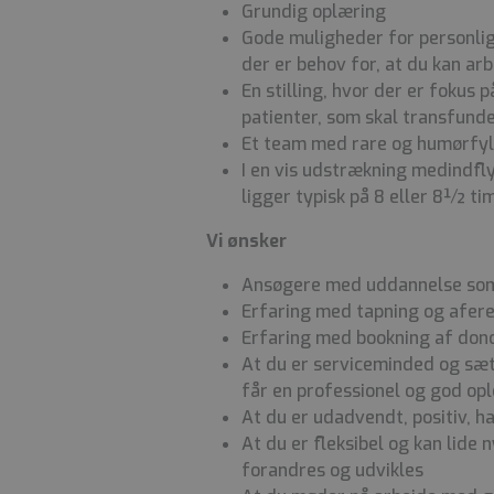
Grundig oplæring
Gode muligheder for personlig 
der er behov for, at du kan ar
En stilling, hvor der er fokus 
patienter, som skal transfun
Et team med rare og humørfyl
I en vis udstrækning medindfly
ligger typisk på 8 eller 8½ ti
Vi ønsker
Ansøgere med uddannelse som 
Erfaring med tapning og afere
Erfaring med bookning af dono
At du er serviceminded og sætt
får en professionel og god opl
At du er udadvendt, positiv, 
At du er fleksibel og kan lide 
forandres og udvikles