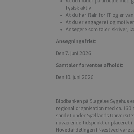
At du møder på arbejde med go
fysisk aktiv
At du har flair for IT og er v
At du er engageret og motivere
Ansøgere som taler, skriver, l
Ansøgningsfrist:
Den 7. juni 2026
Samtaler forventes afholdt:
Den 10. juni 2026
Blodbanken på Slagelse Sygehus er 
regional organisation med ca. 160 
samlet under Sjællands Universite
nuværende tidspunkt er placeret 
Hovedafdelingen i Næstved vareta