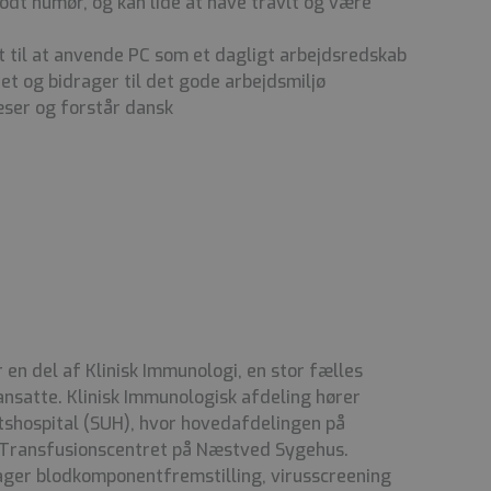
dt humør, og kan lide at have travlt og være
ant til at anvende PC som et dagligt arbejdsredskab
t og bidrager til det gode arbejdsmiljø
æser og forstår dansk
en del af Klinisk Immunologi, en stor fælles
ansatte. Klinisk Immunologisk afdeling hører
tshospital (SUH), hvor hovedafdelingen på
i Transfusionscentret på Næstved Sygehus.
ger blodkomponentfremstilling, virusscreening