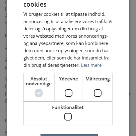
Afdelingen har ca 600 ansatte, fordelt på 4 matrikler
cookies
(Aabenraa, Vejle, Odense og Esbjerg). Ambulatoriet i
Vi bruger cookies til at tilpasse indhold,
Aabenraa har ca. 70 medarbejdere, der arbejder
annoncer og til at analysere vores trafik. Vi
tværfagligt i aldersopdelte teams.
deler også oplysninger om din brug af
Praktiske oplysninger:
vores websted med vores annoncerings-
og analysepartnere, som kan kombinere
Ansøgningsfristen den 18. juni 2026
dem med andre oplysninger, som du har
givet dem, eller som de har indsamlet fra
Ansættelsessamtaler afholdes løbende, fortrinsvis i
din brug af deres tjenester.
Læs mere
uge 26
Absolut
Ydeevne
Målretning
Yderligere oplysninger om stillingen fås ved
nødvendige
henvendelse til
Afdelingslæge Sarah Leth De
Fønss tlf 99446525,
sarah.leth.de.fons@rsyd.dk
eller
Oversygeplejerske Pia Kaasgaard, tlf. 24872700
Funktionalitet
,
pia.kaasgaard@rsyd.dk
Løn og ansættelsesvilkår:
Stillingen aflønnes efter gældende overenskomst