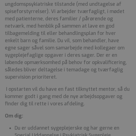
ungdomspsykiatriske tilstande (med undtagelse af
spiseforstyrrelser). Vi arbejder tværfagligt, i mødet
med patienterne, deres familier / pårørende og
netværk, med henblik på sammen at lave en god
tilbagemelding til eller behandlingsplan for hver
enkelt barn og familie. Du vil, som behandler, have
egne sager såvel som samarbejde med kollegaer om
sygeplejefaglige opgaver i deres sager. Der er en
løbende opmærksomhed på behov for opkvalificering,
således bliver deltagelse i temadage og tværfaglig
supervision prioriteret.
I opstarten vil du have en fast tilknyttet mentor, så du
kommer godt i gang med de nye arbejdsopgaver og
finder dig til rette i vores afdeling.
Om dig:
Du er uddannet sygeplejerske og har gerne en
Special Uddannelse i Psykiatrisk Sygepleje