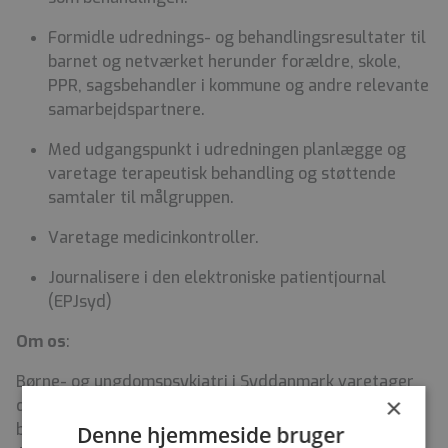
Formidle udrednings- og behandlingsresultater til
barnet og netværket herunder forældre, skole,
PPR, sagsbehandler i kommune og andre relevante
samarbejdspartnere.
Med udgangspunkt i udredningen planlægge og
varetage terapeutisk behandling og støttende
samtaler til målgruppen.
Varetage medicinkontroller.
Journalisere i den elektroniske patientjournal
(EPJsyd)
Om os
:
Børne- og ungdomspsykiatri i Syddanmark varetager
×
det børne- og ungdomspsykiatriske udrednings- og
behandlingsarbejde for de 4-17årige i Syddanmark.
Denne hjemmeside bruger