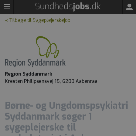
« Tilbage til Sygeplejerskejob
Region Syddanmark
Kresten Philipsensvej 15, 6200 Aabenraa
Børne- og Ungdomspsykiatri
Syddanmark søger 1
sygeplejerske til