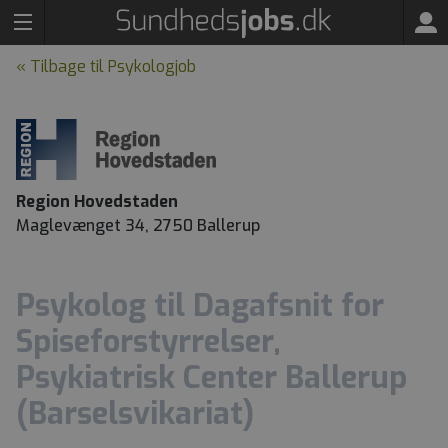
« Tilbage til Psykologjob
Region Hovedstaden
Maglevænget 34, 2750 Ballerup
Psykolog til Dagafsnit for
Spiseforstyrrelser,
Psykiatrisk Center Ballerup
(Barselsvikariat)