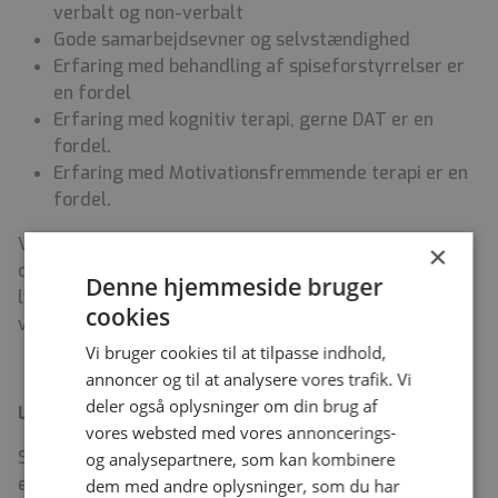
verbalt og non-verbalt
Gode samarbejdsevner og selvstændighed
Erfaring med behandling af spiseforstyrrelser er
en fordel
Erfaring med kognitiv terapi, gerne DAT er en
fordel.
Erfaring med Motivationsfremmende terapi er en
fordel.
Vi søger en psykolog, som ikke nødvendigvis har alle
×
ovenstående kompetencer, men modenhed og ro samt
Denne hjemmeside bruger
lysten og evnen til at indgå i det tværfaglige arbejde,
cookies
vil blive prioriteret højt.
Vi bruger cookies til at tilpasse indhold,
annoncer og til at analysere vores trafik. Vi
deler også oplysninger om din brug af
Løn- og ansættelsesvilkår
vores websted med vores annoncerings-
Stillingen er til besættelse pr. den 1. september 2026
og analysepartnere, som kan kombinere
eller efter aftale.
dem med andre oplysninger, som du har