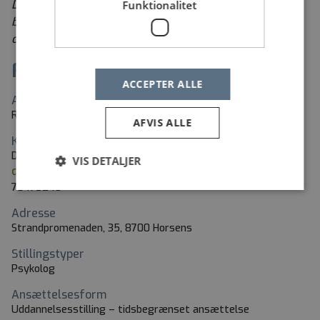
Da Region Midtjylland løbende gennemfører
Funktionalitet
besparelser og omorganiseringer, vil medarbejdere i
omplacering, der søger stillingen, have fortrinsret.
Fakta
ACCEPTER ALLE
Arbejdssted
Regionshospitalet Horsens
AFVIS ALLE
Kontaktperson
Dorte Skanning
VIS DETALJER
dorte.skanning@psykiatrien.rm.dk
78475240
Adresse
Strandpromenaden, 35, 8700 Horsens
Stillingstyper
Psykolog
Ansættelsesform
Uddannelsesstilling – tidsbegrænset ansættelse