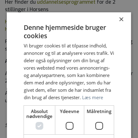
Her finder du
uddannelsesprogrammet
for de 2
stillinger i Horsens
×
Her kan du læse mere om Psykiatrisk afdeling i
Denne hjemmeside bruger
Horsens
cookies
For yderligere oplysning kontakt uddannelsesansvarlig
Vi bruger cookies til at tilpasse indhold,
specialpsykolog Dorte Skanning på tlf. 78475240
annoncer og til at analysere vores trafik. Vi
deler også oplysninger om din brug af
Ansøgningsfrist
er den 14.august 2026.
vores websted med vores annoncerings-
Ansættelsessamtaler forventes afholdt d. 1.september
og analysepartnere, som kan kombinere
2026
dem med andre oplysninger, som du har
givet dem, eller som de har indsamlet fra
Ansøgningen skal vedhæftes dokumentation for
din brug af deres tjenester.
Læs mere
uddannelse og autorisationsbevis.
Absolut
Ydeevne
Målretning
nødvendige
Stillingen er som udgangspunkt en fuldtidsstilling.