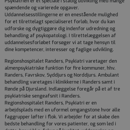
Psykiatrien er et speciale i stadig udvikling med mange
spændende og varierede opgaver.
Uddannelsesstillingerne er en enestående mulighed
for et tilrettelagt specialiseret forløb, hvor du kan
udforske og dygtiggøre dig indenfor udredning og
behandling af psykopatologi. I tilrettelæggelsen af
uddannelsesforløbet forsøger vi at tage hensyn til
dine kompetencer, interesser og faglige udvikling.
Regionshospitalet Randers, Psykiatri varetager den
almenpsykiatriske funktion for fire kommuner, hhv.
Randers, Favrskov, Syddjurs og Norddjurs. Ambulant
behandling varetages i klinikkerne i Randers samt i
Rønde på Djursland. Indlæggelse foregår på et af tre
psykiatriske sengeafsnit i Randers.
Regionshospitalet Randers, Psykiatri er en
arbejdsplads med en uformel omgangstone hvor alle
faggrupper løfter i flok. Vi arbejder for at skabe den
bedste behandling for vores patienter, og som led i