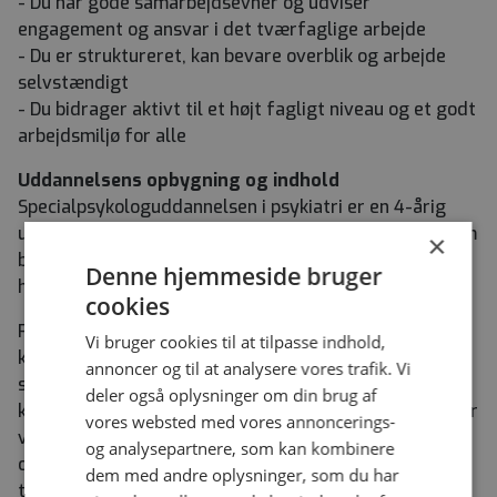
- Du har gode samarbejdsevner og udviser
engagement og ansvar i det tværfaglige arbejde
- Du er struktureret, kan bevare overblik og arbejde
selvstændigt
- Du bidrager aktivt til et højt fagligt niveau og et godt
arbejdsmiljø for alle
Uddannelsens opbygning og indhold
Specialpsykologuddannelsen i psykiatri er en 4-årig
uddannelse til psykologer med praksisuddannelse, som
×
består af 1-års introduktionsuddannelse og 3-års
Denne hjemmeside bruger
hoveduddannelse.
cookies
På uddannelsen veksles mellem ophold i ambulante
Vi bruger cookies til at tilpasse indhold,
klinikker og på sengeafsnit. Derudover indgår der i
annoncer og til at analysere vores trafik. Vi
specialpsykologuddannelsen en række obligatoriske
deler også oplysninger om din brug af
kurser, der har til formål at udvikle teoretisk viden. Der
vores websted med vores annoncerings-
vil være omkring 15 årlige kursusdage, ofte afholdt
og analysepartnere, som kan kombinere
over to-tre sammenhængende dage. Kurserne har
dem med andre oplysninger, som du har
traditionelt været placeret i Århus eller København.