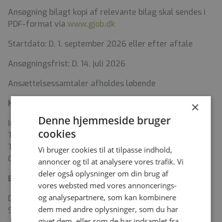
Ansøgning bilagt kopi af relevante bilag skal sendes i
PDF-format via
www.gjob.dk
Startdato: D. 1. september 2026 eller efter aftale
Ansøgningsfrist: D. 14. juli 2026
Ansættelsessamtaler afholdes løbende
Kontakt
×
Denne hjemmeside bruger
Information om stillingen kan indhentes ved Direktør,
cookies
Tina Amondsen: tlf. (+299) 547867, e-mail
TIAM@PEQQIK.GL eller Lægefaglig direktør Jesper
Vi bruger cookies til at tilpasse indhold,
Olesen: tlf. (+299) 530508, e-mail JEOL@PEQQIK.GL
annoncer og til at analysere vores trafik. Vi
deler også oplysninger om din brug af
Bolig
vores websted med vores annoncerings-
og analysepartnere, som kan kombinere
Der anvises bolig efter de i Det Grønlandske
dem med andre oplysninger, som du har
Sundhedsvæsen til enhver tid gældende regler.
givet dem, eller som de har indsamlet fra