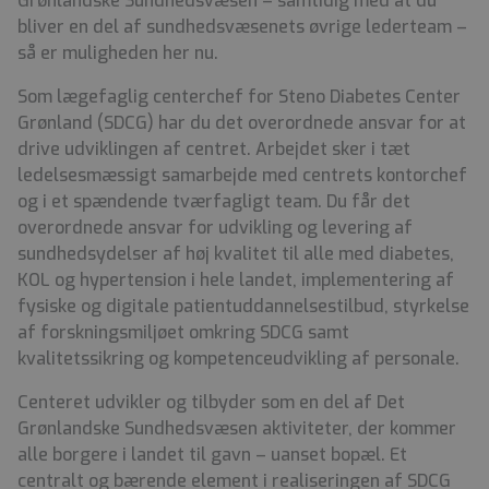
Grønlandske Sundhedsvæsen – samtidig med at du
bliver en del af sundhedsvæsenets øvrige lederteam –
så er muligheden her nu.
Som lægefaglig centerchef for Steno Diabetes Center
Grønland (SDCG) har du det overordnede ansvar for at
drive udviklingen af centret. Arbejdet sker i tæt
ledelsesmæssigt samarbejde med centrets kontorchef
og i et spændende tværfagligt team. Du får det
overordnede ansvar for udvikling og levering af
sundhedsydelser af høj kvalitet til alle med diabetes,
KOL og hypertension i hele landet, implementering af
fysiske og digitale patientuddannelsestilbud, styrkelse
af forskningsmiljøet omkring SDCG samt
kvalitetssikring og kompetenceudvikling af personale.
Centeret udvikler og tilbyder som en del af Det
Grønlandske Sundhedsvæsen aktiviteter, der kommer
alle borgere i landet til gavn – uanset bopæl. Et
centralt og bærende element i realiseringen af SDCG