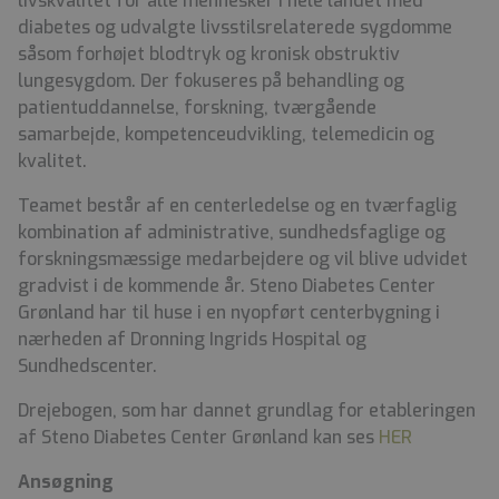
livskvalitet for alle mennesker i hele landet med
diabetes og udvalgte livsstilsrelaterede sygdomme
såsom forhøjet blodtryk og kronisk obstruktiv
lungesygdom. Der fokuseres på behandling og
patientuddannelse, forskning, tværgående
samarbejde, kompetenceudvikling, telemedicin og
kvalitet.
Teamet består af en centerledelse og en tværfaglig
kombination af administrative, sundhedsfaglige og
forskningsmæssige medarbejdere og vil blive udvidet
gradvist i de kommende år. Steno Diabetes Center
Grønland har til huse i en nyopført centerbygning i
nærheden af Dronning Ingrids Hospital og
Sundhedscenter.
Drejebogen, som har dannet grundlag for etableringen
af Steno Diabetes Center Grønland kan ses
HER
Ansøgning