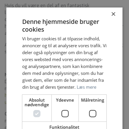
Hvis du vil være en del af en fantastisk
×
lægesekretærgruppe, så send os en ansøgning og dit
cv via linket her på siden. Ansøgningen skal være
Denne hjemmeside bruger
hospitalet i hænde senest d. 1. juli 2026 kl. 12. Samtaler
cookies
afholdes i uge 28.
Vi bruger cookies til at tilpasse indhold,
Ansøgning, CV og dokumentation for relevant erfaring
annoncer og til at analysere vores trafik. Vi
sendes via ”søg job”, her på siden.
deler også oplysninger om din brug af
vores websted med vores annoncerings-
og analysepartnere, som kan kombinere
dem med andre oplysninger, som du har
Nysgerrig på jobbet og livet på øen
givet dem, eller som de har indsamlet fra
Du kan møde nogle af vores medarbejdere her og læse
din brug af deres tjenester.
Læs mere
mere om vores strategi, særkende og livet på øen:
https://www.bornholmshospital.dk/job-og-
Absolut
Ydeevne
Målretning
uddannelse/Sider/default.aspx
nødvendige
Om livet på Bornholm:
Bornholm er på mange måder
noget særligt. Vi har vandfald, klipper, havets brusen
Funktionalitet
og det fineste sand. Alt sammen inden for kort