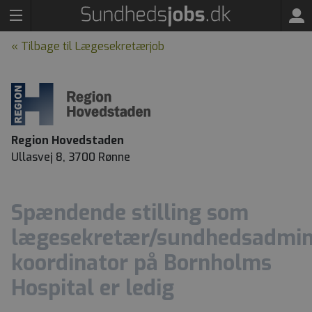
« Tilbage til Lægesekretærjob
Region Hovedstaden
Ullasvej 8, 3700 Rønne
Spændende stilling som
lægesekretær/sundhedsadmini
koordinator på Bornholms
Hospital er ledig