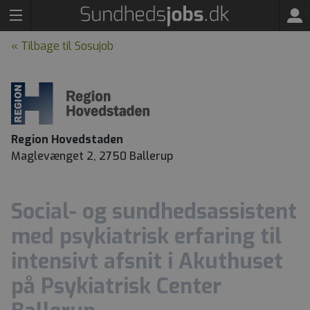
« Tilbage til Sosujob
Region Hovedstaden
Maglevænget 2, 2750 Ballerup
Social- og sundhedsassistent
med psykiatrisk erfaring til
intensivt afsnit i Akuthuset
på Psykiatrisk Center