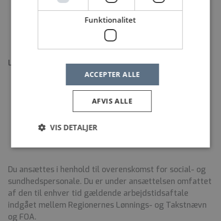
Assisterende afsnitsleder Louise Henneveld på
Funktionalitet
telefon 38 64 52 70
Løn- og ansættelsesvilkår
ACCEPTER ALLE
Tiltrædelse efter aftale
Blandet vagtskema
AFVIS ALLE
Weekendvagt hver 2.–3. weekend
Primært 8-timers vagter med mulighed for 12-
VIS DETALJER
timers vagter
Du ansættes i henhold til overenskomst for social- og
sundhedspersonale. Du er under ansættelsen omfattet
af den til enhver tid gældende arbejdstidsaftale
indgået mellem Regionernes Lønnings- og Takstnævn
og FOA.