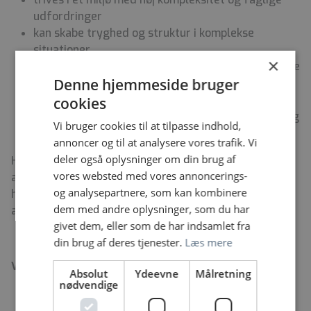
udfordringer
kan skabe tryghed og struktur i komplekse
situationer
×
kan bevare roen og handle professionelt i pressede
Denne hjemmeside bruger
situationer
tager ansvar og bidrager aktivt til fællesskabet
cookies
har gode samarbejdsevner og lyst til at udvikle dig
Vi bruger cookies til at tilpasse indhold,
fagligt
annoncer og til at analysere vores trafik. Vi
deler også oplysninger om din brug af
Har du lyst til at blive en del af et intensivt psykiatrisk
vores websted med vores annoncerings-
afsnit med høj faglighed, stærkt samarbejde og en
og analysepartnere, som kan kombinere
hverdag, hvor du gør en reel forskel for mennesker i
dem med andre oplysninger, som du har
akut psykisk krise, glæder vi os til at høre fra dig.
givet dem, eller som de har indsamlet fra
din brug af deres tjenester.
Læs mere
Vil du vide mere, så tag endelig kontakt til:
Absolut
Ydeevne
Målretning
nødvendige
Oversygeplejerske Mette Kamp Hansen på telefon
24 63 45 08