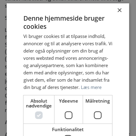
stillingen.
×
Denne hjemmeside bruger
Stillingerne ønskes besat pr. 1. oktober 2026.
cookies
Løn- og ansættelsesvilkår følger overenskomsterne
Vi bruger cookies til at tilpasse indhold,
for Socialrådgivere (overenskomst 32.32.1),
annoncer og til at analysere vores trafik. Vi
Socialpædagogisk personale ved døgninstitutioner mv.
deler også oplysninger om din brug af
(overenskomst 32.38.1), Social -og sundhedspersonale
vores websted med vores annoncerings-
(overenskomst 32.03.1), Ikke-ledende personale på
og analysepartnere, som kan kombinere
sundhedskartellets område (overenskomst 32.17.1)
dem med andre oplysninger, som du har
eller Ikke-ledende ergoterapeuter, fysioterapeuter og
givet dem, eller som de har indsamlet fra
jordemødre (overenskomst 33.21.1). Udover det
din brug af deres tjenester.
Læs mere
overenskomstmæssige, gives der lokale tillæg,
Oriontillæg og Relationsmedarbejdstillæg. I
Absolut
Ydeevne
Målretning
forbindelse med ansættelse vil der blive indhentet
nødvendige
reference og straffeattest.
Ansøgningsfrist: søndag den 9. august 2026.
Funktionalitet
Ansættelsessamtaler afholdes: mandag den 17. august