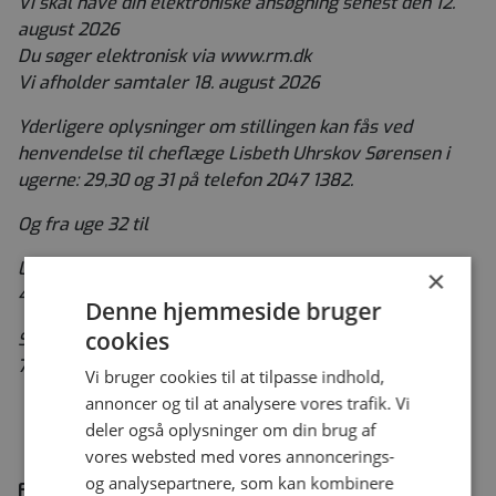
Vi skal have din elektroniske ansøgning senest den 12.
august 2026
Du søger elektronisk via www.rm.dk
Vi afholder samtaler 18. august 2026
Yderligere oplysninger om stillingen kan fås ved
henvendelse til cheflæge Lisbeth Uhrskov Sørensen i
ugerne: 29,30 og 31 på telefon 2047 1382.
Og fra uge 32 til
Ledende overlæge Karen Aalling, R3 på telefon 5164
×
4251 og/eller
Denne hjemmeside bruger
cookies
Specialpsykolog Lærke Bjerager, R2 på telefon 5152
7701
Vi bruger cookies til at tilpasse indhold,
annoncer og til at analysere vores trafik. Vi
deler også oplysninger om din brug af
vores websted med vores annoncerings-
og analysepartnere, som kan kombinere
FAKTA