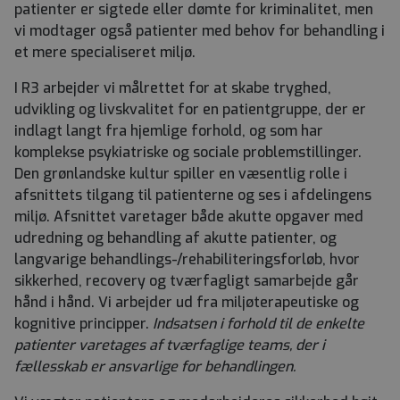
patienter er sigtede eller dømte for kriminalitet, men
vi modtager også patienter med behov for behandling i
et mere specialiseret miljø.
I R3 arbejder vi målrettet for at skabe tryghed,
udvikling og livskvalitet for en patientgruppe, der er
indlagt langt fra hjemlige forhold, og som har
komplekse psykiatriske og sociale problemstillinger.
Den grønlandske kultur spiller en væsentlig rolle i
afsnittets tilgang til patienterne og ses i afdelingens
miljø. Afsnittet varetager både akutte opgaver med
udredning og behandling af akutte patienter, og
langvarige behandlings-/rehabiliteringsforløb, hvor
sikkerhed, recovery og tværfagligt samarbejde går
hånd i hånd. Vi arbejder ud fra miljøterapeutiske og
kognitive principper.
Indsatsen i forhold til de enkelte
patienter varetages af tværfaglige teams, der i
fællesskab er ansvarlige for behandlingen.