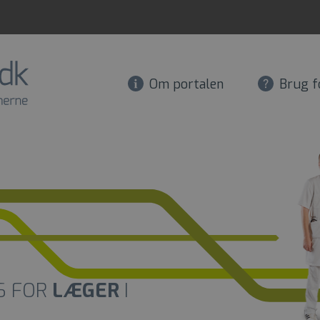
Om portalen
Brug f
S FOR
LÆGER
I