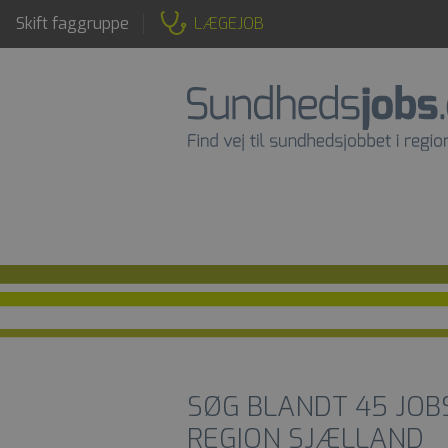
Skift faggruppe
LÆGEJOB
SØG BLANDT
45
JOB
REGION SJÆLLAND