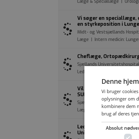
Læge & Speciallæge | Urolog
Vi søger en speciallæge, 
en styrkeposition i Lunge
Midt- og Vestsjællands Hospi
Læge | Intern medicin: Lun
Cheflæge, Ortopædkirurgi
Sjællands Universitetshospita
Leder & Cheflæge | Ortopædis
Denne hjem
Vil du med på holdet? - S
Vi bruger cookies 
SUH
oplysninger om d
Sjællands Universitetshospita
kombinere dem me
Læge & Overlæge & Speciallæ
brug af deres tje
Ledende overlæge i neona
Absolut nødve
Universitetshospital, Ros