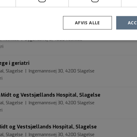
l, Roskilde | Sygehusvej 6, 4000 Roskilde
e | Pædiatri
AFVIS ALLE
ACC
deling for Børn og Unge på Sjællands Universitetshospita
ster
l, Roskilde | Sygehusvej 6, 4000 Roskilde
ri
ge i geriatri
tal, Slagelse | Ingemannsvej 30, 4200 Slagelse
ri
å Midt og Vestsjællands Hospital, Slagelse
tal, Slagelse | Ingemannsvej 30, 4200 Slagelse
ri
Midt og Vestsjællands Hospital, Slagelse
tal, Slagelse | Ingemannsvej 30, 4200 Slagelse