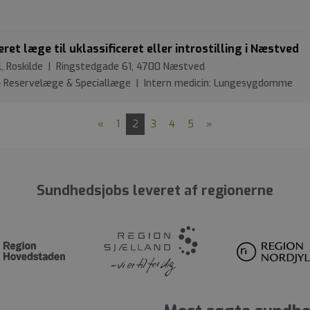
et læge til uklassificeret eller introstilling i Næstved
al, Roskilde | Ringstedgade 61, 4700 Næstved
 & Reservelæge & Speciallæge | Intern medicin: Lungesygdomme
«
1
2
3
4
5
»
Sundhedsjobs leveret af regionerne