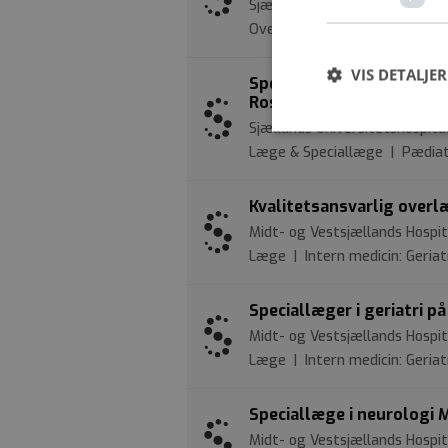
Sjællands Universitetshospita
Overlæge & Ledende overlæg
VIS DETALJER
Speciallæge søges til Af
Roskilde og Nykøbing Fal
Sjællands Universitetshospita
Læge & Speciallæge | Pædiat
Kvalitetsansvarlig overlæ
Midt- og Vestsjællands Hospi
Læge | Intern medicin: Geriat
Speciallæger i geriatri p
Midt- og Vestsjællands Hospi
Læge | Intern medicin: Geriat
Speciallæge i neurologi 
Midt- og Vestsjællands Hospi