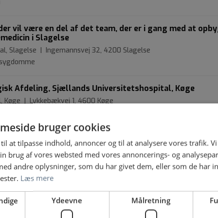
i
der vil være en del af det team, der er i gang med at opb
medicin i Slagelse
tal, Slagelse | Ingemannsvej 32, 4200 Slagelse
gesygdomme
sk Afdeling, Sjællands Universitetshospital, Køge
l, Køge | Lykkebækvej 1, 4600 Køge
k kirurgi
meside bruger cookies
peciallægestilling ledig hos os i Gynækologi og obstetri
til at tilpasse indhold, annoncer og til at analysere vores trafik. V
in brug af vores websted med vores annoncerings- og analysepa
l, Roskilde | Sygehusvej 10, 4000 Roskilde
d andre oplysninger, som du har givet dem, eller som de har in
ge | Gynækologi og obstetrik
nester.
Læs mere
tologi til Afdeling for Børn og Unge på Sjællands
ndige
Ydeevne
Målretning
Fu
kilde