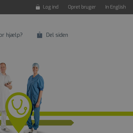
Log ind
Opret bruger
In English
or hjælp?
Del siden