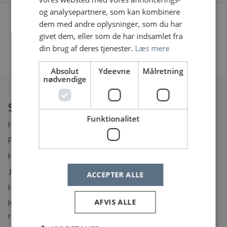
og analysepartnere, som kan kombinere
Vi fandt desværre ingen jobopslag, prøv at søge på
dem med andre oplysninger, som du har
noget andet eller fjern nogle af dine filtre
givet dem, eller som de har indsamlet fra
din brug af deres tjenester.
Læs mere
«
1
2
…
22
23
24
»
Absolut
Ydeevne
Målretning
nødvendige
Spørgsmål?
Funktionalitet
Hvordan ændrer eller afmelder jeg min Jobagent?
Find rundt på Sundhedsjobs.dk
Hvordan opretter jeg mig som bruger?
Jeg har glemt mit brugernavn
ACCEPTER ALLE
Hvordan ændrer jeg mit password?
AFVIS ALLE
Kontaktinformation til support på regionernes
rekrutteringssystemer