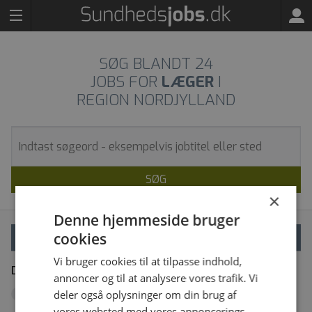
SØG BLANDT
24
JOBS FOR
LÆGER
I
REGION NORDJYLLAND
SØG
×
Denne hjemmeside bruger
cookies
VÆLG FILTRE
Vi bruger cookies til at tilpasse indhold,
Dine filtre
Fjern alle
annoncer og til at analysere vores trafik. Vi
Region Nordjylland
deler også oplysninger om din brug af
x
vores websted med vores annoncerings-