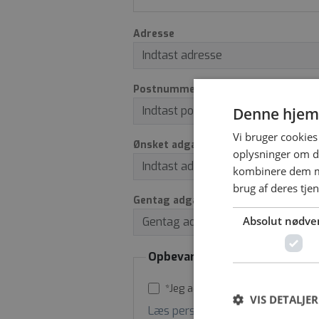
Adresse
Postnummer
By
Denne hjem
Vi bruger cookies 
Ønsket adgangskode *
oplysninger om d
kombinere dem me
brug af deres tje
Gentag adgangskode *
Absolut nødve
Opbevaring af personoplysnin
*Jeg accepterer vilkår for opbev
VIS DETALJER
Læs persondatapolitik