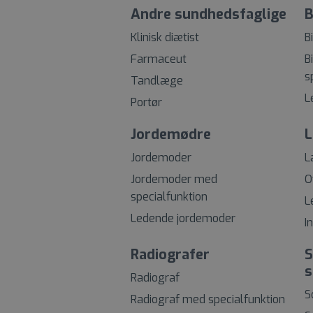
Andre sundhedsfaglige
B
Klinisk diætist
B
Farmaceut
B
s
Tandlæge
L
Portør
Jordemødre
L
Jordemoder
L
Jordemoder med
O
specialfunktion
L
Ledende jordemoder
I
Radiografer
S
s
Radiograf
S
Radiograf med specialfunktion