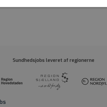
Sundhedsjobs leveret af regionerne
bs