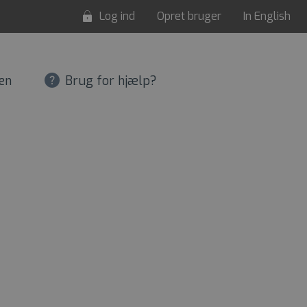
Log ind
Opret bruger
In English
en
Brug for hjælp?