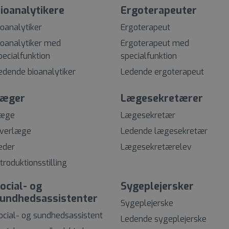
ioanalytikere
Ergoterapeuter
ioanalytiker
Ergoterapeut
ioanalytiker med
Ergoterapeut med
pecialfunktion
specialfunktion
edende bioanalytiker
Ledende ergoterapeut
æger
Lægesekretærer
æge
Lægesekretær
verlæge
Ledende lægesekretær
eder
Lægesekretærelev
ntroduktionsstilling
ocial- og
Sygeplejersker
undhedsassistenter
Sygeplejerske
ocial- og sundhedsassistent
Ledende sygeplejerske