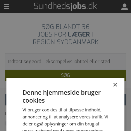
SØG BLANDT
36
JOBS FOR
LÆGER
I
REGION SYDDANMARK
SØG
×
Denne hjemmeside bruger
cookies
VÆLG FILTRE
Vi bruger cookies til at tilpasse indhold,
Dine filtre
Fjern alle
annoncer og til at analysere vores trafik. Vi
Region Syddanmark
deler også oplysninger om din brug af
x
vores websted med vores annoncerings-