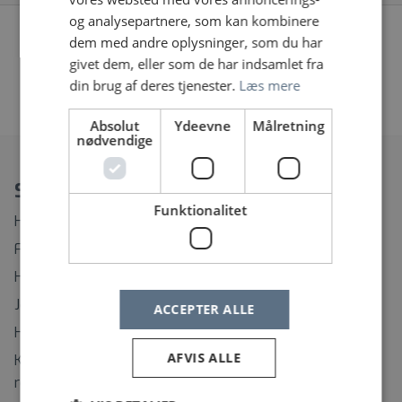
og analysepartnere, som kan kombinere
Vi fandt desværre ingen jobopslag, prøv at søge på
dem med andre oplysninger, som du har
noget andet eller fjern nogle af dine filtre
givet dem, eller som de har indsamlet fra
din brug af deres tjenester.
Læs mere
«
1
2
…
31
32
33
»
Absolut
Ydeevne
Målretning
nødvendige
Spørgsmål?
Funktionalitet
Hvordan ændrer eller afmelder jeg min Jobagent?
Find rundt på Sundhedsjobs.dk
Hvordan opretter jeg mig som bruger?
Jeg har glemt mit brugernavn
ACCEPTER ALLE
Hvordan ændrer jeg mit password?
AFVIS ALLE
Kontaktinformation til support på regionernes
rekrutteringssystemer