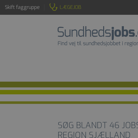
Skift faggruppe
LÆGEJOB
SØG BLANDT
46
JOB
REGION SJÆLLAND