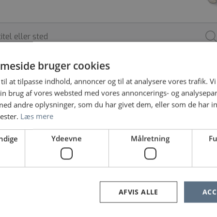
meside bruger cookies
til at tilpasse indhold, annoncer og til at analysere vores trafik. V
ARBEJDSSTED
SPECIALE
ANSÆTTELSESFO
in brug af vores websted med vores annoncerings- og analysepa
d andre oplysninger, som du har givet dem, eller som de har in
nester.
Læs mere
ndige
Ydeevne
Målretning
Fu
e ingen jobopslag, prøv at søge på noget andet eller fjern nog
«
1
2
…
32
33
34
»
AFVIS ALLE
ACC