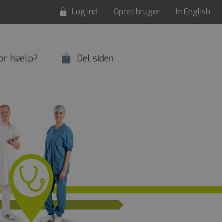
Log ind
Opret bruger
In English
or hjælp?
Del siden