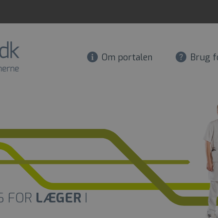
Om portalen
Brug f
S FOR
LÆGER
I