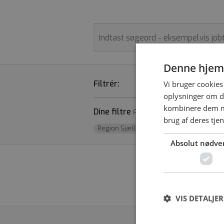
Denne hjem
Filtrér:
STILLINGSTYPE
Vi bruger cookies 
oplysninger om d
kombinere dem me
Dine filtre
Fjern alle
brug af deres tje
Region Sjælland
x
Absolut nødve
Vi fandt desværr
VIS DETALJER