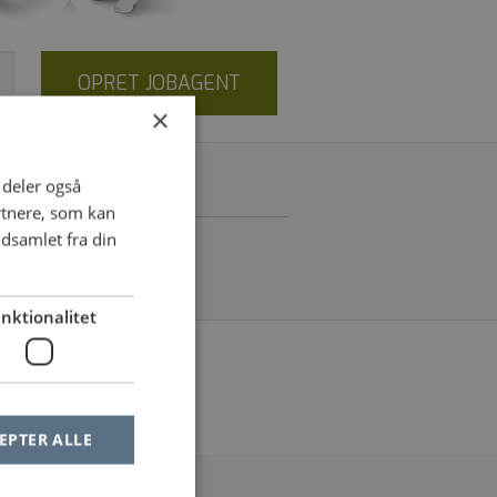
OPRET JOBAGENT
×
i deler også
RM
rtnere, som kan
dsamlet fra din
nktionalitet
le af dine filtre
EPTER ALLE