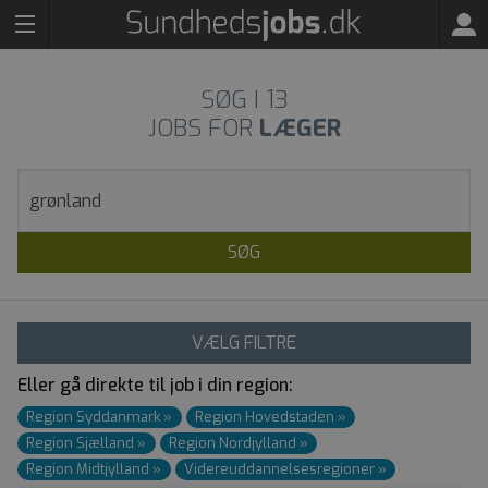
SØG I
13
JOBS FOR
LÆGER
SØG
VÆLG FILTRE
Eller gå direkte til job i din region:
Region Syddanmark
»
Region Hovedstaden
»
Region Sjælland
»
Region Nordjylland
»
Region Midtjylland
»
Videre­uddannelses­regioner
»