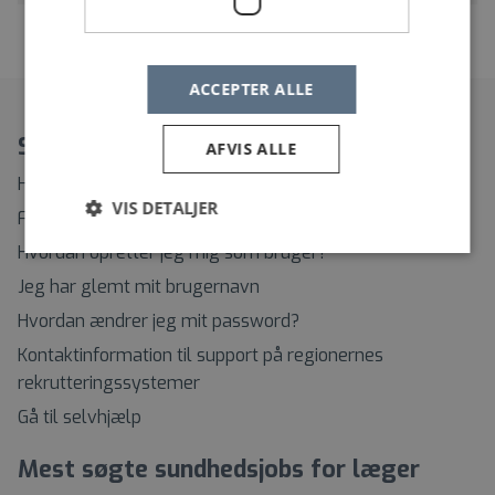
«
1
2
»
ACCEPTER ALLE
Spørgsmål?
AFVIS ALLE
Hvordan ændrer eller afmelder jeg min Jobagent?
VIS DETALJER
Find rundt på Sundhedsjobs.dk
Hvordan opretter jeg mig som bruger?
Jeg har glemt mit brugernavn
Hvordan ændrer jeg mit password?
Kontaktinformation til support på regionernes
rekrutteringssystemer
Gå til selvhjælp
Mest søgte sundhedsjobs for læger