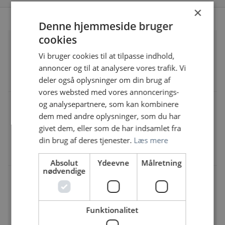
×
Denne hjemmeside bruger
cookies
Vi søger læger til Sundhedscentrene
Upernavik og Qaanaaq
Vi bruger cookies til at tilpasse indhold,
Det Grønlandske Sundhedsvæsen
annoncer og til at analysere vores trafik. Vi
Læge | Speciallæge
deler også oplysninger om din brug af
vores websted med vores annoncerings-
og analysepartnere, som kan kombinere
Reservelæge til Psykiatrisk Område i
Grønland, Dronning Ingrids Hospital, Nuuk
dem med andre oplysninger, som du har
Det Grønlandske Sundhedsvæsen
givet dem, eller som de har indsamlet fra
Reservelæge | Almen medicin & Børne- og
din brug af deres tjenester.
Læs mere
ungdomspsykiatri & Psykiatri
Absolut
Ydeevne
Målretning
nødvendige
Kirurgisk område i Nuuk tilbyder 1-årig Post-
intro i ØNH-kirurgi
Det Grønlandske Sundhedsvæsen
Funktionalitet
Læge & Speciallæge | Kirurgi & Speciallæge