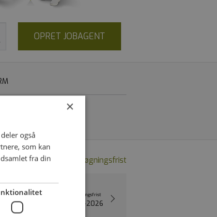
OPRET JOBAGENT
RM
×
i deler også
rtnere, som kan
dsamlet fra din
Nyeste
|
Ansøgningsfrist
nktionalitet
Opslået
Ansøgningsfrist
08-06-2026
12-08-2026