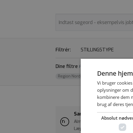
Filtrér:
STILLINGSTYPE
Dine filtre
Fjern alle
Denne hjem
Region Nordjylland
x
Vi bruger cookies 
oplysninger om d
kombinere dem me
brug af deres tje
Sammenhængende uddanne
Absolut nødve
Almen praksis - Region Nordjy
Læge | Almen medicin