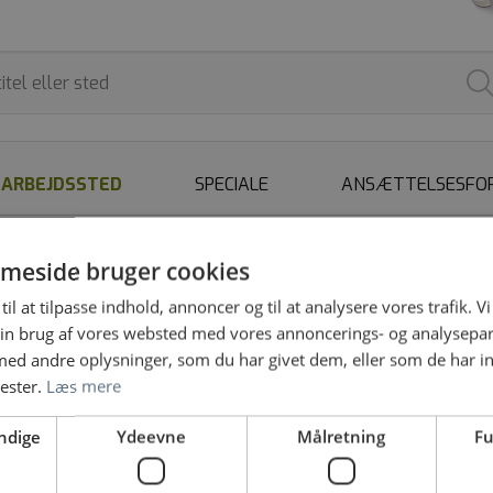
ARBEJDSSTED
SPECIALE
ANSÆTTELSESFO
meside bruger cookies
til at tilpasse indhold, annoncer og til at analysere vores trafik. V
in brug af vores websted med vores annoncerings- og analysepa
d andre oplysninger, som du har givet dem, eller som de har in
nester.
Læs mere
lsesforløb i Almen medicin for kommende KBU læger
ndige
Ydeevne
Målretning
Fu
lland | Region Nordjylland, 0000 Kan variere