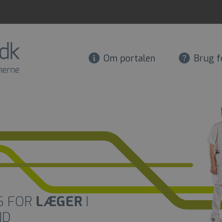
Om portalen
Brug f
S FOR
LÆGER
I
ND