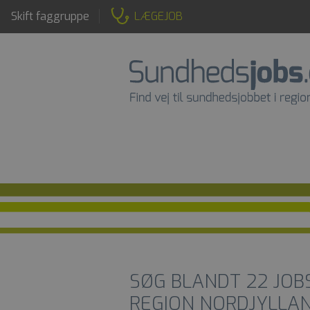
Skift faggruppe
LÆGEJOB
SØG BLANDT
22
JOB
REGION NORDJYLLA