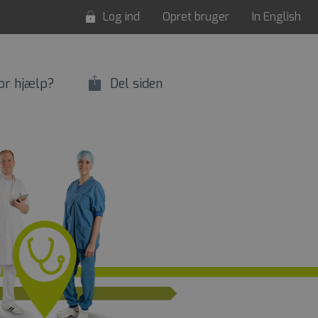
Log ind
Opret bruger
In English
or hjælp?
Del siden