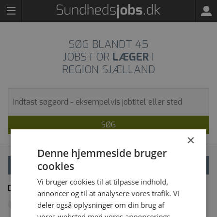
SØG BLANDT
45
JOBS FOR
LÆGER
I
REGION SJÆLLAND
SØG
×
Denne hjemmeside bruger
cookies
VÆLG FILTRE
Vi bruger cookies til at tilpasse indhold,
Dine filtre
Fjern alle
annoncer og til at analysere vores trafik. Vi
Region Sjælland
deler også oplysninger om din brug af
x
vores websted med vores annoncerings-