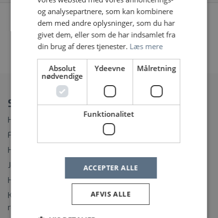
og analysepartnere, som kan kombinere
Vi fandt desværre ingen jobopslag, prøv at søge på
dem med andre oplysninger, som du har
noget andet eller fjern nogle af dine filtre
givet dem, eller som de har indsamlet fra
din brug af deres tjenester.
Læs mere
«
1
2
…
23
24
25
»
Absolut
Ydeevne
Målretning
nødvendige
Spørgsmål?
Funktionalitet
Hvordan ændrer eller afmelder jeg min Jobagent?
Find rundt på Sundhedsjobs.dk
Hvordan opretter jeg mig som bruger?
Jeg har glemt mit brugernavn
ACCEPTER ALLE
Hvordan ændrer jeg mit password?
AFVIS ALLE
Kontaktinformation til support på regionernes
rekrutteringssystemer