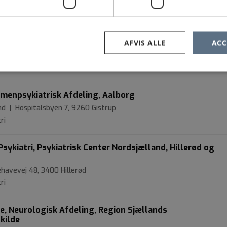
ologi og obstetrik
Børne- og Ungdomspyskiatrisk Afdeling, Aarhus
kolebørns- og Ungdomspsykiatri)
AFVIS ALLE
ACC
 Palle Juul-Jensens Boulevard, 8200 Aarhus N
- og ungdomspsykiatri
lmenpsykiatrisk Afdeling, Aalborg
and | Hospitalsbyen 7, 9260 Gistrup
ri
 Psykiatri, Psykiatrisk Center Nordsjælland, Hillerød og
havevej 48, 3400 Hillerød
ri
, Neurologisk Afdeling, Region Sjællands
kilde