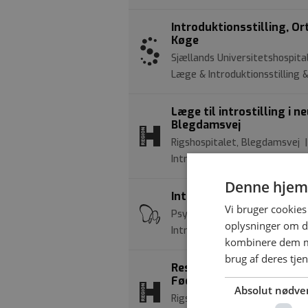
Introduktionsstilling, O
Køge
Sjællands Universitetshospita
Læge & Introduktionsstilling
Læge til introstilling i
Blegdamsvej
Rigshospitalet, Blegdamsvej 
Introduktionsstilling | Neurol
Denne hjem
Introduktionsstilling i Ps
Vi bruger cookies 
Psykiatrien i Region Syddanma
oplysninger om d
Introduktionsstilling | Psykiat
kombinere dem me
brug af deres tje
Reservelæger i introdukti
Fødsler, Rigshospitalet
Absolut nødve
Rigshospitalet | Blegdamsvej