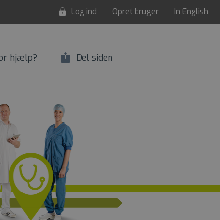
Log ind
Opret bruger
In English
or hjælp?
Del siden