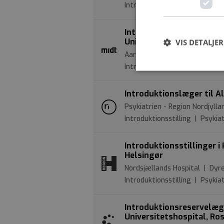
Introduktionsstilling | Gynæk
Introduktionslæger til 
Universitetshospital (S
VIS DETALJER
Aarhus Universitetshospital |
Introduktionsstilling | Børne
Introduktionslæger til A
Psykiatrien - Region Nordjyll
Introduktionsstilling | Psykiat
Introduktionsstillinger i
Helsingør
Nordsjællands Hospital | Dyre
Introduktionsstilling | Psykiat
Introduktionsreservelæge
Universitetshospital, Ros