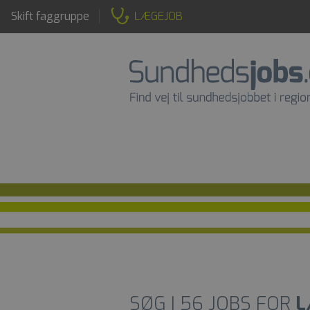
Skift faggruppe
LÆGEJOB
SØG I
56
JOBS FOR
L