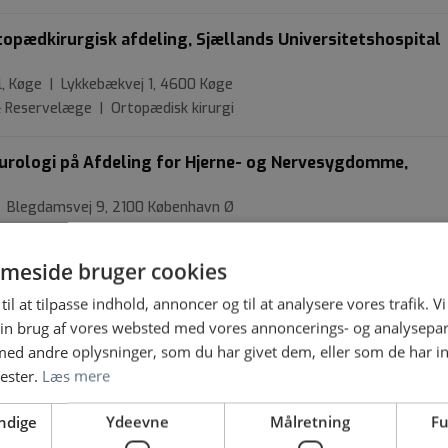
rtopædkirurgisk afdeling, Sjællands Universitetshospital
l, Køge | Lykkebækvej 1, 4600 Køge
 & Reservelæge | Ortopædisk kirurgi
 neurologi på Afdeling for Hjerne- og Nervesygdomme,
| Blegdamsvej 9, 2100 København Ø
ogi
meside bruger cookies
ykiatri – Psykiatrisk Afdeling Vejle
til at tilpasse indhold, annoncer og til at analysere vores trafik. V
rk, Vejle | Nordbanen 5, 7100 Vejle
in brug af vores websted med vores annoncerings- og analysepa
ri
d andre oplysninger, som du har givet dem, eller som de har in
nester.
Læs mere
onsstilling til Afdeling for Gynækologi, Fertilitet og
ndige
Ydeevne
Målretning
Fu
 9, 2100 København Ø