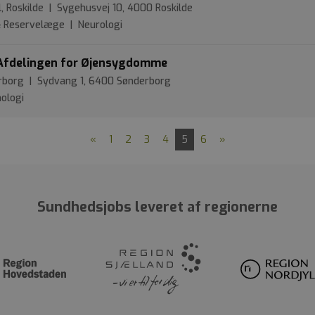
l, Roskilde | Sygehusvej 10, 4000 Roskilde
 & Reservelæge | Neurologi
l Afdelingen for Øjensygdomme
erborg | Sydvang 1, 6400 Sønderborg
mologi
«
1
2
3
4
5
6
»
Sundhedsjobs leveret af regionerne