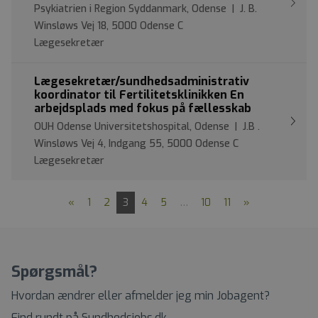
Psykiatrien i Region Syddanmark, Odense | J. B.
Winsløws Vej 18, 5000 Odense C
Lægesekretær
Lægesekretær/sundhedsadministrativ
koordinator til Fertilitetsklinikken En
arbejdsplads med fokus på fællesskab
OUH Odense Universitetshospital, Odense | J.B .
Winsløws Vej 4, Indgang 55, 5000 Odense C
Lægesekretær
«
1
2
3
4
5
…
10
11
»
Spørgsmål?
Hvordan ændrer eller afmelder jeg min Jobagent?
Find rundt på Sundhedsjobs.dk