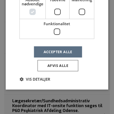
OUH, Svendborg Sygehus | Baagøes Allé 15, Indgang
nødvendige
70, 2. sal, 5700 Svendborg
Lægesekretær
Funktionalitet
Forløbskoordinator og vagtplanlægger
søges til Center for Neurorehabilitering
Filadelfia | Kolonivej 25, 4293 Dianalund
Lægesekretær
ACCEPTER ALLE
Sundhedsadministrativ
koordinator/lægesekretær til
AFVIS ALLE
Gastroenterologisk ambulatorium på Holbæk
Sygehus
VIS DETALJER
Holbæk Sygehus | Smedelundsgade 60, 4300 Holbæk
Lægesekretær
Lægesekretær/Sundhedsadministrativ
Koordinator med IT-onsite funktion søges til
P60 Psykiatrisk Afdeling Odense.