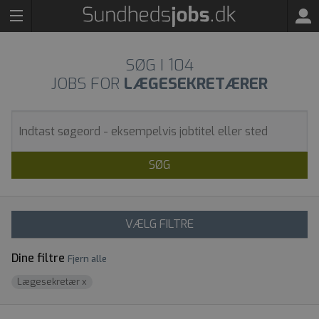
SØG I
104
JOBS FOR
LÆGESEKRETÆRER
SØG
VÆLG FILTRE
Dine filtre
Fjern alle
Lægesekretær
x