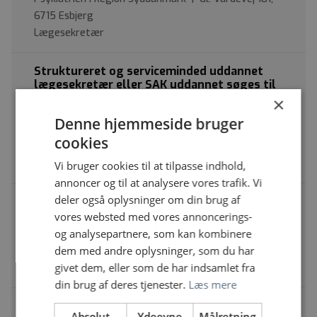
6715 Esbjerg
Lægesekretær
Struktureret og serviceminded uddannet
lægesekretær eller SAK uddannet søges til
mindre klinik i Kræftafdelingen på Herlev
×
hospital.
Denne hjemmeside bruger
Herlev og Gentofte hospital | Borgmester Ib Juuls vej
cookies
1, 2730 Herlev
Lægesekretær
Vi bruger cookies til at tilpasse indhold,
annoncer og til at analysere vores trafik. Vi
deler også oplysninger om din brug af
Dine administrative superkræfter er
efterlyst i Retspsykiatrien i Slagelse
vores websted med vores annoncerings-
og analysepartnere, som kan kombinere
Midt- og Vestsjællands Hospital,
dem med andre oplysninger, som du har
Psykiatrien | Fælledvej 6, 4200 Slagelse
givet dem, eller som de har indsamlet fra
Lægesekretær
din brug af deres tjenester.
Læs mere
Lægesekretær til Radiologisk Afdeling
Absolut
Ydeevne
Målretning