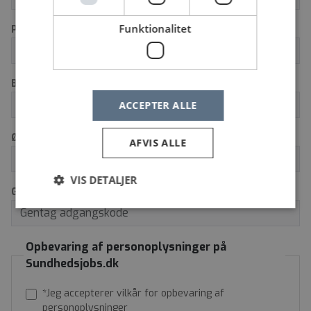
Funktionalitet
Postnummer
By
ACCEPTER ALLE
Ønsket adgangskode *
AFVIS ALLE
VIS DETALJER
Gentag adgangskode *
Opbevaring af personoplysninger på
Sundhedsjobs.dk
*Jeg accepterer vilkår for opbevaring af
personoplysninger