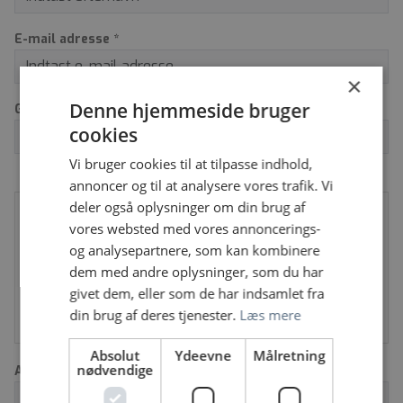
E-mail adresse *
×
Denne hjemmeside bruger
Gentag e-mail *
cookies
Vi bruger cookies til at tilpasse indhold,
Modtag jobrelateret information fra
annoncer og til at analysere vores trafik. Vi
Sundhedsjobs.dk
deler også oplysninger om din brug af
vores websted med vores annoncerings-
*Ja tak!
og analysepartnere, som kan kombinere
dem med andre oplysninger, som du har
Du accepterer at vi må sende dig informationer fra
givet dem, eller som de har indsamlet fra
Sundhedsjobs.dk
din brug af deres tjenester.
Læs mere
Din e-mail-adresse bliver ikke givet videre til trediepart.
Absolut
Ydeevne
Målretning
nødvendige
Adresse