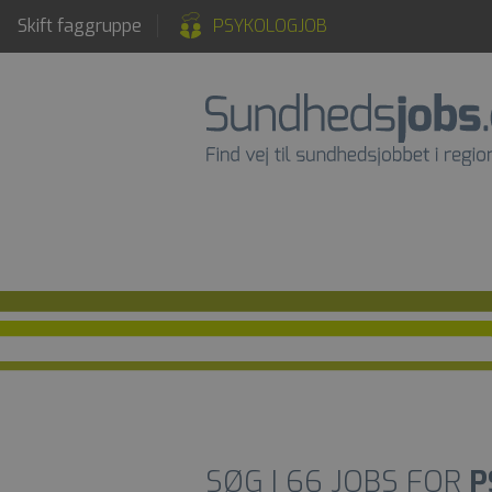
Skift faggruppe
PSYKOLOGJOB
SØG I
66
JOBS FOR
P