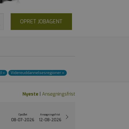
OPRET JOBAGENT
nd
»
Videre­uddannelses­regioner
»
Nyeste
|
Ansøgningsfrist
Opslået
Ansøgningsfrist
08-07-2026
12-08-2026