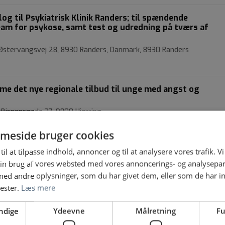
og til Psykiatrisk Klinik Randers; til spændende
eam for psykose, samt test og udredning på tværs af
Østervangsvej 28, 8930 Randers, Danmark, 8930 Randers
rme det nye regionale tilbud til unge med angst og
 Bispensgade 37, 9800 Hjørring
meside bruger cookies
isk Afsnit R3
til at tilpasse indhold, annoncer og til at analysere vores trafik. V
in brug af vores websted med vores annoncerings- og analysepa
| Tyge Søndergaards Vej, 8200 Aarhus N
d andre oplysninger, som du har givet dem, eller som de har in
nester.
Læs mere
k Klinik
ndige
Ydeevne
Målretning
Fu
| Tyge Søndergaards Vej 26, 8200 Aarhus, Danmark, 8200 Aarhus