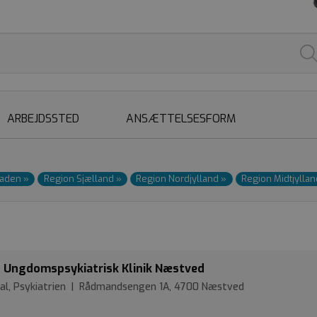
ARBEJDSSTED
ANSÆTTELSESFORM
taden
»
Region Sjælland
»
Region Nordjylland
»
Region Midtjylla
g Ungdomspsykiatrisk Klinik Næstved
tal, Psykiatrien | Rådmandsengen 1A, 4700 Næstved