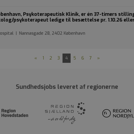
benhavn, Psykoterapeutisk Klinik, er én 37-timers stilli
log/psykoterapeut ledige til besættelse pr. 1.10.26 elle
 Hospital | Nannasgade 28, 2402 København
«
1
2
3
4
5
6
7
»
Sundhedsjobs leveret af regionerne