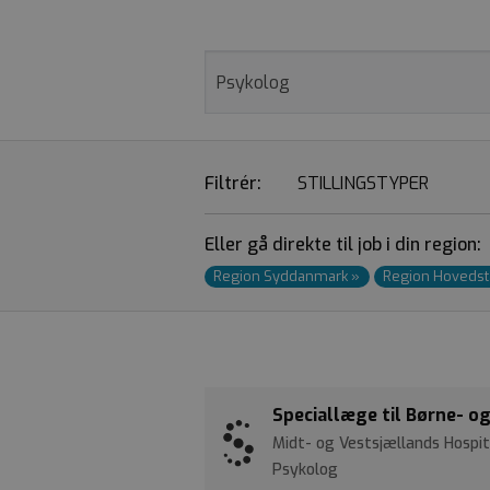
Filtrér:
STILLINGSTYPER
Eller gå direkte til job i din region:
Region Syddanmark
»
Region Hoveds
Speciallæge til Børne- o
Midt- og Vestsjællands Hospi
Psykolog