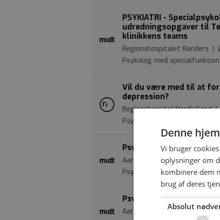
PSYKIATRI - Specialpsykol
udredningsopgaver til T
klinikkens teams
Regionshospitalet Randers | 
Psykolog med specialfunktion
Vil du være med til at fo
depression?
Regionshospital Nordjylland |
Psykolog
Denne hjem
Psykolog til Retspsykiatr
Vi bruger cookies 
oplysninger om d
Aarhus Universitetshospital 
kombinere dem me
Psykolog
brug af deres tje
Psykolog - Retssexologis
Absolut nødve
Aarhus Universitetshospital 