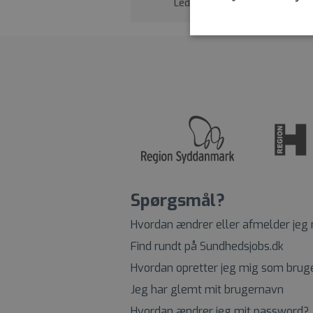
Ledende psykolog
Spørgsmål?
Hvordan ændrer eller afmelder jeg
Find rundt på Sundhedsjobs.dk
Hvordan opretter jeg mig som brug
Jeg har glemt mit brugernavn
Hvordan ændrer jeg mit password?