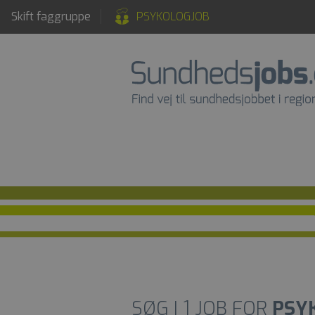
Skift faggruppe
PSYKOLOGJOB
SØG I
1
JOB FOR
PSY