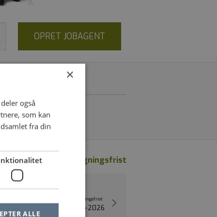
OPRET JOBAGENT
×
i deler også
rtnere, som kan
dsamlet fra din
nktionalitet
Nyeste
|
Ansøgningsfrist
Opslået
Ansøgningsfrist
13-07-2026
15-08-2026
EPTER ALLE