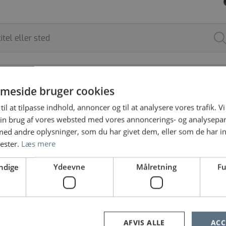
ARBEJDSSTED
ANSÆTTELSESFORM
meside bruger cookies
til at tilpasse indhold, annoncer og til at analysere vores trafik. V
in brug af vores websted med vores annoncerings- og analysepa
d andre oplysninger, som du har givet dem, eller som de har in
nester.
Læs mere
ndige
Ydeevne
Målretning
Fu
 Børn- og Ungeafdelingen og Psykologisk Ungeklinik,
land
 Bispensgade 37, 9800 Hjørring
AFVIS ALLE
ACC