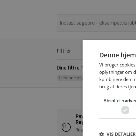
Filtrér:
STILLINGSTYPER
Denne hjem
Vi bruger cookies 
Dine filtre
Fjern alle
oplysninger om d
Ledende psykolog
x
kombinere dem me
brug af deres tje
Absolut nødve
Psykologfaglig leder til
Regionshospital Nordjyl
Regionshospital Nordjylland |
VIS DETALJER