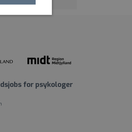
dsjobs for psykologer
n