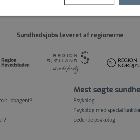
Sundhedsjobs leveret af regionerne
Mest søgte sundhe
 min Jobagent?
Psykolog
Psykolog med specialfunktio
er?
Ledende psykolog