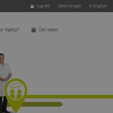
Log ind
Opret bruger
In English
or hjælp?
Del siden