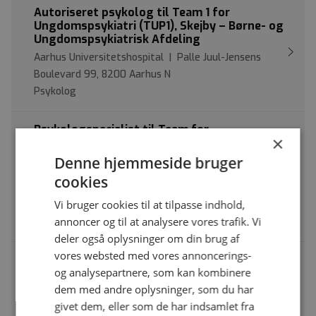
Autoriseret psykolog til Team 1 for
Ungdomspsykiatri (TUP1), Skejby – Børne- og
Ungdomspsykiatrisk Afdeling
Aarhus Universitetshospital | Palle Juul-Jensens
Boulevard 99, 8200 Aarhus N
Psykolog
Psykologspecialist til Team for
×
Ungdomspsykiatri 1 (TUP1) Børne- og
Ungdomspsykiatrisk Afdeling, Aarhus
Denne hjemmeside bruger
Universitetshospital
cookies
Aarhus Universitetshospital | Palle Juul-Jensens
Vi bruger cookies til at tilpasse indhold,
Boulevard 99, 8200 Aarhus N
annoncer og til at analysere vores trafik. Vi
Psykolog med specialfunktion
deler også oplysninger om din brug af
vores websted med vores annoncerings-
Specialpsykolog til Sengeafsnit 9, Afdeling
og analysepartnere, som kan kombinere
for Depression og Angst, AUH
dem med andre oplysninger, som du har
Aarhus Universitetshospital | Palle Juul-Jensens
givet dem, eller som de har indsamlet fra
Boulevard, 175, 8200 Aarhus