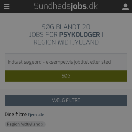
SØG BLANDT
20
JOBS FOR
PSYKOLOGER
I
REGION MIDTJYLLAND
SØG
VÆLG FILTRE
Dine filtre
Fjern alle
Region Midtjylland
x