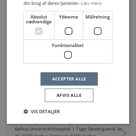
din brug af deres tjenester.
Læs mere
Psykolog med specialfunktion
Absolut
Ydeevne
Målretning
PSYKIATRI - Specialpsykolog til Psykiatrisk
nødvendige
Klinik Randers; til spændende
udredningsopgaver til Team for psykose,
samt test og udredning på tværs af
klinikkens teams
Funktionalitet
Regionshospitalet Randers | Østervangsvej 28, 8930
Randers, Danmark, 8930 Randers
Psykolog med specialfunktion
ACCEPTER ALLE
Psykolog til Retspsykiatrisk Afsnit R3
Aarhus Universitetshospital | Tyge Søndergaards
AFVIS ALLE
Vej, 8200 Aarhus N
Psykolog
VIS DETALJER
Psykolog - Retssexologisk Klinik
Aarhus Universitetshospital | Tyge Søndergaards Vej