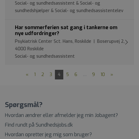
Social- og sundhedsassistent & Social- og
sundhedshjælper & Social- og sundhedsassistentelev
Har sommerferien sat gang i tankerne om
nye udfordringer?
Psykiatrisk Center Sct. Hans, Roskilde | Boserupvej 2,
4000 Roskilde
Social- og sundhedsassistent
«
1
2
3
4
5
6
…
9
10
»
Spørgsmål?
Hvordan ændrer eller afmelder jeg min Jobagent?
Find rundt på Sundhedsjobs.dk
Hvordan opretter jeg mig som bruger?