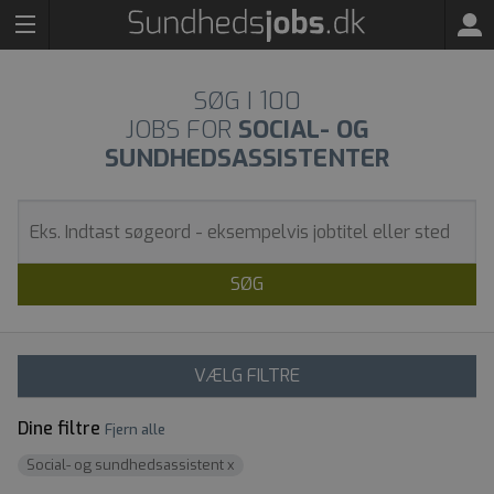
SØG I
100
JOBS FOR
SOCIAL- OG
SUNDHEDSASSISTENTER
SØG
VÆLG FILTRE
Dine filtre
Fjern alle
Social- og sundhedsassistent
x