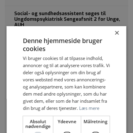
Social- og sundhedsassistent søges til
Ungdomspsykiatrisk Sengeafsnit 2 for Unge,
AUH
×
Aarhus Universitetshospital | Palle Juul-Jensens
Denne hjemmeside bruger
Boulevard, 175, 8200 Aarhus
Social- og sundhedsassistent
cookies
Vi bruger cookies til at tilpasse indhold,
Social og Sundhedsassistent til Geriatrisk
annoncer og til at analysere vores trafik. Vi
sengeafsnit 03-4 Holbæk
deler også oplysninger om din brug af
Holbæk Sygehus | Smedelundsgade 60, 4300
vores websted med vores annoncerings-
Holbæk
og analysepartnere, som kan kombinere
Social- og sundhedsassistent
dem med andre oplysninger, som du har
givet dem, eller som de har indsamlet fra
Pædagoger, sosu-ass. og
din brug af deres tjenester.
Læs mere
omsorgsmedhjælpere til botilbud i
Karlslunde
Absolut
Ydeevne
Målretning
Socialområdet Skelbakken | Skelbakken 9, 2690
nødvendige
Karlslunde