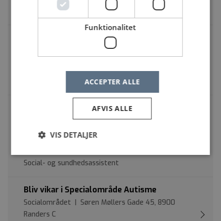
Social- og sundhedsassistent
Funktionalitet
Specialområde Autisme i Tørring søger
medarbejdere til Ressourceteamet –
tværgående team til vores botilbud
Socialområdet | Nordre Fælledvej 2, 7160 Tørring
Social- og sundhedsassistent
ACCEPTER ALLE
Sygeplejerske, SOSU-assistent eller
AFVIS ALLE
socialpædagog til Danmarks eneste
psykiatriske akutafsnit for børn og unge
VIS DETALJER
Bispebjerg og Frederiksberg Hospital | Nordstjernevej
21, 2600 Glostrup
Social- og sundhedsassistent
Bliv vikar i Specialområde Autisme
Socialområdet | Søren Møllers Gade 45, 8900
Randers C