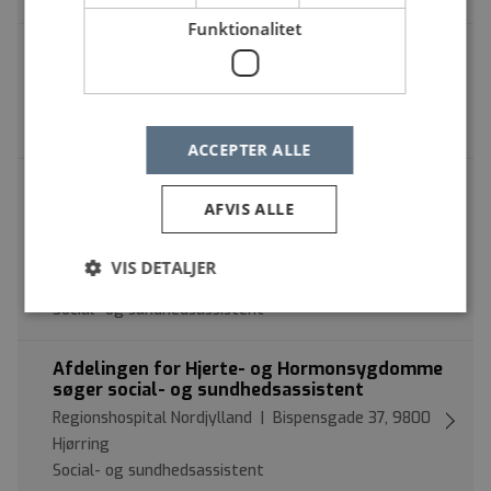
Funktionalitet
SOSU-assistenter til Skovbo Syd, Tilbuddet
for Autismespektrumforstyrrelser, OVUS
Specialsektoren | Havndalvej 7-9, 9550 Mariager
Social- og sundhedsassistent
ACCEPTER ALLE
Social- og sundhedsassistent til Akut
Sengeafsnit, Aalborg Universitetshospital,
AFVIS ALLE
Thisted
Aalborg Universitetshospital | Højtoftevej 2, 7700
VIS DETALJER
Thisted
Social- og sundhedsassistent
Afdelingen for Hjerte- og Hormonsygdomme
søger social- og sundhedsassistent
Regionshospital Nordjylland | Bispensgade 37, 9800
Hjørring
Social- og sundhedsassistent