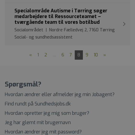
Specialområde Autisme i Tørring søger
medarbejdere til Ressourceteamet –
tværgående team til vores botilbud
Socialområdet | Nordre Fælledvej 2, 7160 Tørring
Social- og sundhedsassistent
«
1
2
…
6
7
8
9
10
»
Spørgsmål?
Hvordan ændrer eller afmelder jeg min Jobagent?
Find rundt på Sundhedsjobs.dk
Hvordan opretter jeg mig som bruger?
Jeg har glemt mit brugernavn
Hvordan ændrer jeg mit password?