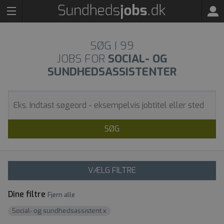
SØG I
99
JOBS FOR
SOCIAL- OG
SUNDHEDSASSISTENTER
SØG
VÆLG FILTRE
Dine filtre
Fjern alle
Social- og sundhedsassistent
x