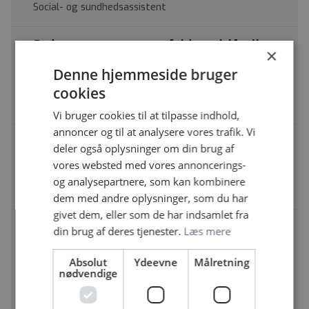
Social- og sundhedsassistent
Er du vores nye omsorgsfulde socialfaglige
×
kollega hos Pilebakken, Specialområdet
Socialpsykiatri Voksne, Region Midtjylland?
Denne hjemmeside bruger
Socialområdet | Pilevej 4, 8653 Them
cookies
Social- og sundhedsassistent
Vi bruger cookies til at tilpasse indhold,
annoncer og til at analysere vores trafik. Vi
Social- og Sundhedsassistent søges til
deler også oplysninger om din brug af
spændende stilling på sengeafsnittet
vores websted med vores annoncerings-
Det Grønlandske Sundhedsvæsen
og analysepartnere, som kan kombinere
Social- og sundhedsassistent
dem med andre oplysninger, som du har
givet dem, eller som de har indsamlet fra
Nysgerrig på psykiatri? Sygeplejerske eller
din brug af deres tjenester.
Læs mere
social- og sundhedsassistent søges til
Afsnit 801, Psykiatrisk Center Glostrup
Absolut
Ydeevne
Målretning
Psykiatrisk Center Glostrup | Brøndbyøstervej 160,
nødvendige
2605 Brøndby
Social- og sundhedsassistent