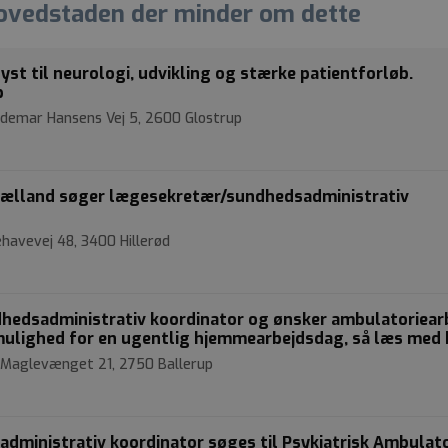
Hovedstaden der minder om dette
t til neurologi, udvikling og stærke patientforløb.
p
aldemar Hansens Vej 5, 2600 Glostrup
sjælland søger lægesekretær/sundhedsadministrativ
havevej 48, 3400 Hillerød
hedsadministrativ koordinator og ønsker ambulatoriearb
lighed for en ugentlig hjemmearbejdsdag, så læs med 
| Maglevænget 21, 2750 Ballerup
ministrativ koordinator søges til Psykiatrisk Ambulat