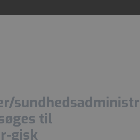
r/sundhedsadministr
søges til
r-gisk