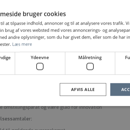
med alt personale på afdelingen
meside bruger cookies
– (alle er altid enormt hjælpsomme)
anlægning af egen tid
til at tilpasse indhold, annoncer og til at analysere vores trafik. V
godt på til opgaven
in brug af vores websted med vores annoncerings- og analysepa
ge
d andre oplysninger, som du har givet dem, eller som de har in
vsel og godt arbejdsmiljø højt
nester.
Læs mere
ndige
Ydeevne
Målretning
Fu
sundhedsadministrativ koordinator
n
positiv – med en god omgangstone
en forskel for patienter og pårørende
AFVIS ALLE
ACC
ibel i forhold til arbejdsopgaver
 (selvfølgelig efter oplæring)
e omstillingsparat og være glad for innovation
elsessamtaler: