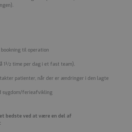
ingen).
bookning til operation
på 1½ time per dag i et fast team).
kter patienter, når der er ændringer i den lagte
ed sygdom/ferieafvikling
t bedste ved at være en del af
: