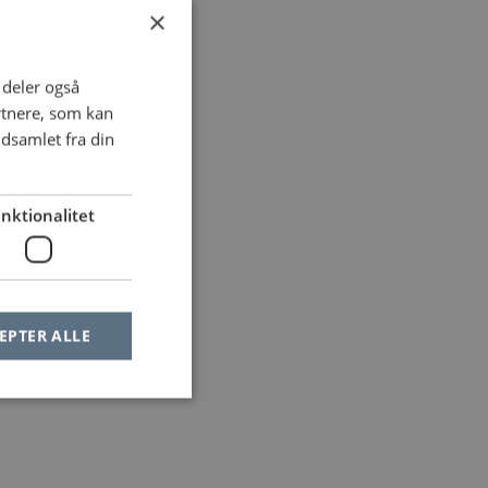
×
i deler også
rtnere, som kan
dsamlet fra din
nktionalitet
EPTER ALLE