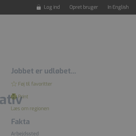
Log ind
Opret bruger
In English
Jobbet er udløbet...
Føj til favoritter
ativ
Print
Læs om regionen
Fakta
Arbejdssted