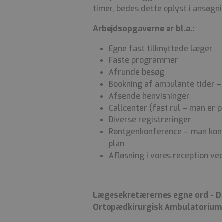
timer, bedes dette oplyst i ansøgn
Arbejdsopgaverne er bl.a.:
Egne fast tilknyttede læger
Faste programmer
Afrunde besøg
Bookning af ambulante tider – 
Afsende henvisninger
Callcenter (fast rul – man er 
Diverse registreringer
Røntgenkonference – man konta
plan
Afløsning i vores reception v
Lægesekretærernes egne ord - De
Ortopædkirurgisk Ambulatorium