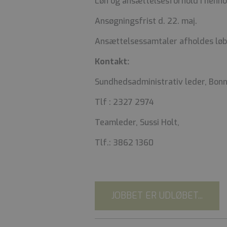
Løn og ansættelsesforhold i henho
Ansøgningsfrist d. 22. maj.
Ansættelsessamtaler afholdes lø
Kontakt:
Sundhedsadministrativ leder, Bonn
Tlf : 2327 2974
Teamleder, Sussi Holt,
Tlf.: 3862 1360
JOBBET ER UDLØBET...