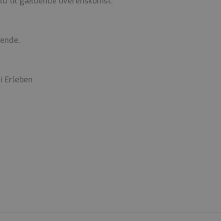
ld til gældende overenskomst.
bende.
i Erleben