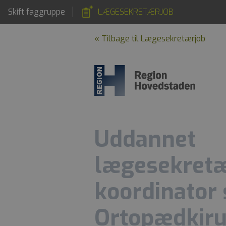
Skift faggruppe
LÆGESEKRETÆRJOB
« Tilbage til Lægesekretærjob
Uddannet
lægesekretæ
koordinator 
Ortopædkiru