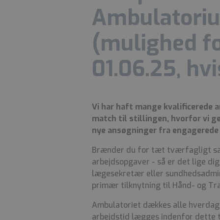
Ambulatorium
(mulighed for
01.06.25, hv
Vi har haft mange kvalificerede 
match til stillingen, hvorfor vi 
nye ansøgninger fra engagerede
Brænder du for tæt tværfagligt sa
arbejdsopgaver - så er det lige dig
lægesekretær eller sundhedsadmin
primær tilknytning til Hånd- og T
Ambulatoriet dækkes alle hverdage 
arbejdstid lægges indenfor dette t