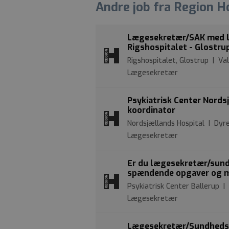
Andre job fra Region 
Lægesekretær/SAK med lys
Rigshospitalet - Glostru
Rigshospitalet, Glostrup | V
Lægesekretær
Psykiatrisk Center Nord
koordinator
Nordsjællands Hospital | Dyre
Lægesekretær
Er du lægesekretær/sund
spændende opgaver og mu
Psykiatrisk Center Ballerup 
Lægesekretær
Lægesekretær/Sundhedsad