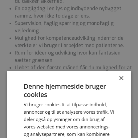
du dækker sikkerhed.
En dagligdag i en lys og indbydende nybygget
ramme, hvor ikke to dage er ens.
Supervision, faglig sparring og monofaglig
vejledning.
Mulighed for kompetenceudvikling indenfor de
værktøjer vi bruger i arbejdet med patienterne.
Rum for idéer og udvikling hvor kun fantasien
sætter grænsen.
I løbet af den første måned får du mulighed for at
lave din egen grundplan, ud fra et 70/30 princip,
×
hvor dagvagter også kan være en ulempevagt.
Denne hjemmeside bruger
Fire ugers introduktionsprogram, hvor du lærer
cookies
specialet og ikke indgår i normeringen.
Vi bruger cookies til at tilpasse indhold,
Obligatorisk kursus i ’belastningspsykologi’, ’fem
annoncer og til at analysere vores trafik. Vi
faglige introdage’ og ’godt på vej i psykiatrien’
deler også oplysninger om din brug af
indenfor det første år af din ansættelse.
vores websted med vores annoncerings-
Karrieresamtale løbende de første 2 år, da vi ved,
og analysepartnere, som kan kombinere
det ofte er her, man bliver i tvivl om sit valg.