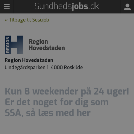
« Tilbage til Sosujob
Region Hovedstaden
Lindegårdsparken 1, 4000 Roskilde
Kun 8 weekender på 24 uger!
Er det noget for dig som
SSA, så læs med her