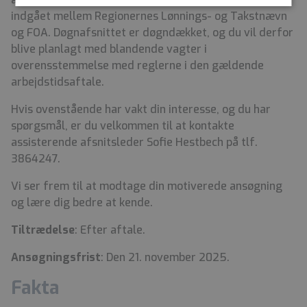
indgået mellem Regionernes Lønnings- og Takstnævn
og FOA. Døgnafsnittet er døgndækket, og du vil derfor
blive planlagt med blandende vagter i
overensstemmelse med reglerne i den gældende
arbejdstidsaftale.
Hvis ovenstående har vakt din interesse, og du har
spørgsmål, er du velkommen til at kontakte
assisterende afsnitsleder Sofie Hestbech på tlf.
3864247.
Vi ser frem til at modtage din motiverede ansøgning
og lære dig bedre at kende.
Tiltrædelse
: Efter aftale.
Ansøgningsfrist
: Den 21. november 2025.
Fakta