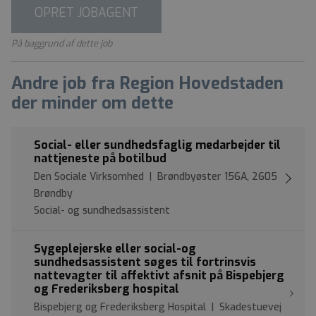
OPRET JOBAGENT
På baggrund af dette job
Andre job fra Region Hovedstaden
der minder om dette
Social- eller sundhedsfaglig medarbejder til
nattjeneste på botilbud
Den Sociale Virksomhed | Brøndbyøster 156A, 2605
Brøndby
Social- og sundhedsassistent
Sygeplejerske eller social-og
sundhedsassistent søges til fortrinsvis
nattevagter til affektivt afsnit på Bispebjerg
og Frederiksberg hospital
Bispebjerg og Frederiksberg Hospital | Skadestuevej