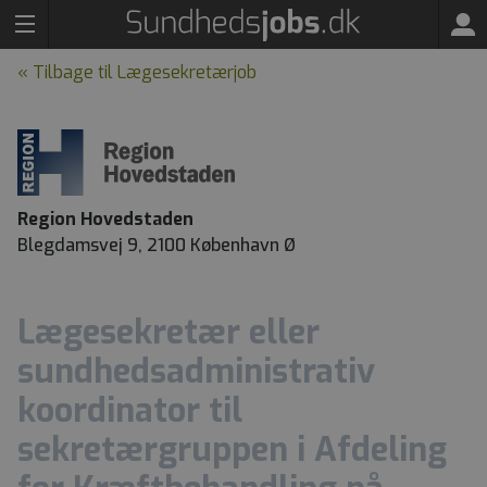
« Tilbage til Lægesekretærjob
Region Hovedstaden
Blegdamsvej 9, 2100 København Ø
Lægesekretær eller
sundhedsadministrativ
koordinator til
sekretærgruppen i Afdeling