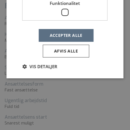
Funktionalitet
Fakta
Arbejdssted
Rigshospitalet, Blegdamsvej
Kontaktperson
ACCEPTER ALLE
Mie Pia Kroll
Adresse
AFVIS ALLE
Blegdamsvej 9, 2100 København Ø
VIS DETALJER
Stillingstyper
Lægesekretær
Ansættelsesform
Fast ansættelse
Ugentlig arbejdstid
Fuld tid
Ansættelsens start
Snarest muligt