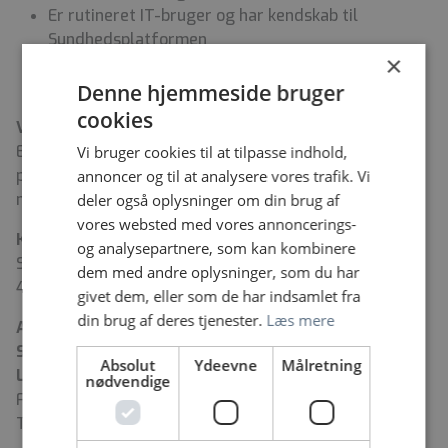
Er rutineret IT-bruger og har kendskab til
Sundhedsplatformen
×
Har interesse for kræftsygdomme og ønsker
faglig udvikling inden for området
Denne hjemmeside bruger
cookies
Vi håber, at du
Er nysgerrig og positiv i dine relationer til kollegaer,
Vi bruger cookies til at tilpasse indhold,
patienter og pårørende og ser udfordringer som
annoncer og til at analysere vores trafik. Vi
muligheder for udvikling.
deler også oplysninger om din brug af
vores websted med vores annoncerings-
Kontakt
og analysepartnere, som kan kombinere
Sundhedsadministrativ leder Mie Kroll på telefon 35
dem med andre oplysninger, som du har
45 80 59 for yderligere oplysninger.
givet dem, eller som de har indsamlet fra
din brug af deres tjenester.
Læs mere
Ansøgningsfrist:
19. maj 2026
Samtaler:
22. maj 2026 fra kl. 9-15.
Absolut
Ydeevne
Målretning
Løn- og ansættelsesvilkår:
nødvendige
Følger overenskomst mellem Regionernes Løn- og
Takstnævn og HK-Kommunal for lægesekretærer m.fl.