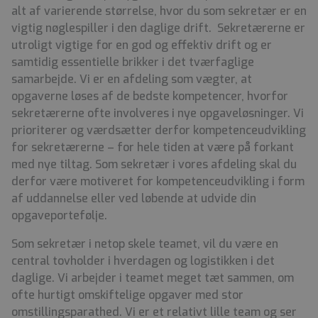
alt af varierende størrelse, hvor du som sekretær er en
vigtig nøglespiller i den daglige drift. Sekretærerne er
utroligt vigtige for en god og effektiv drift og er
samtidig essentielle brikker i det tværfaglige
samarbejde. Vi er en afdeling som vægter, at
opgaverne løses af de bedste kompetencer, hvorfor
sekretærerne ofte involveres i nye opgaveløsninger. Vi
prioriterer og værdsætter derfor kompetenceudvikling
for sekretærerne – for hele tiden at være på forkant
med nye tiltag. Som sekretær i vores afdeling skal du
derfor være motiveret for kompetenceudvikling i form
af uddannelse eller ved løbende at udvide din
opgaveportefølje.
Som sekretær i netop skele teamet, vil du være en
central tovholder i hverdagen og logistikken i det
daglige. Vi arbejder i teamet meget tæt sammen, om
ofte hurtigt omskiftelige opgaver med stor
omstillingsparathed. Vi er et relativt lille team og ser