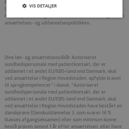
Et af Regionens mål i personalepolitikken er
VIS DETALJER
ligebehandling uanset køn, alder, etnisk baggrund,
handicap eller religion. Det sikres blandt andet gennem
ansættelses- og uddannelsespolitikken.
Dine løn- og ansættelsesvilkår Autoriseret
sundhedspersonale med patientkontakt, der er
uddannet i et andet EU/EØS-land end Danmark, skal
ved ansættelse i Region Hovedstaden, opfylde kravet
til sprogkompetencer* i dansk. *Autoriseret
sundhedspersonale med patientkontakt, der er
uddannet i et andet EU/EØS-land end Danmark, skal
ved ansættelse i Region Hovedstaden have bestået en
danskprøve (Danskuddannelse 3, som svarer til 9.
klasses afgangseksamen) eller som minimum kunne
bestå prøven senest 1 år efter ansættelsen, eller have