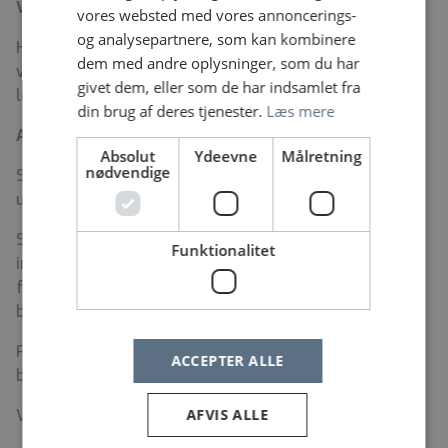
Vil du vide mere?
vores websted med vores annoncerings-
og analysepartnere, som kan kombinere
Har du lyst til at høre mere om stillingen, er du
dem med andre oplysninger, som du har
velkommen til at kontakte sundhedsadministrativ
givet dem, eller som de har indsamlet fra
leder Lone Jakobsen, telefon 3863 4705
din brug af deres tjenester.
Læs mere
Ansøgningsfrist
Absolut
Ydeevne
Målretning
nødvendige
Senest søndag d. 24. maj 2026. Samtaler afholdes i
uge 22.
Stillingerne er omfattet af bekendtgørelse om
Funktionalitet
indhentelse af børneattest. Det er derfor en
forudsætning for ansættelse, at du har blank
børneattest.
Forudsætning for ansættelse er forståelse og
ACCEPTER ALLE
beherskelse af det danske sprog.
Vi er en røgfri arbejdsplads.
AFVIS ALLE