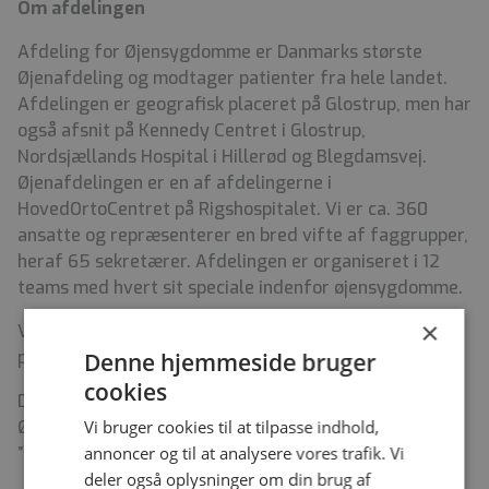
Om afdelingen
Afdeling for Øjensygdomme er Danmarks største
Øjenafdeling og modtager patienter fra hele landet.
Afdelingen er geografisk placeret på Glostrup, men har
også afsnit på Kennedy Centret i Glostrup,
Nordsjællands Hospital i Hillerød og Blegdamsvej.
Øjenafdelingen er en af afdelingerne i
HovedOrtoCentret på Rigshospitalet. Vi er ca. 360
ansatte og repræsenterer en bred vifte af faggrupper,
heraf 65 sekretærer. Afdelingen er organiseret i 12
teams med hvert sit speciale indenfor øjensygdomme.
×
Vi er en travl arbejdsplads, præget af mange
patientkontakter og med mange samarbejdspartnere.
Denne hjemmeside bruger
cookies
Du kan finde oplysninger om Afdeling for
Øjensygdomme på vores hjemmeside under afsnittet
Vi bruger cookies til at tilpasse indhold,
”om klinikken”;
Afdeling for Øjensygdomme
annoncer og til at analysere vores trafik. Vi
deler også oplysninger om din brug af