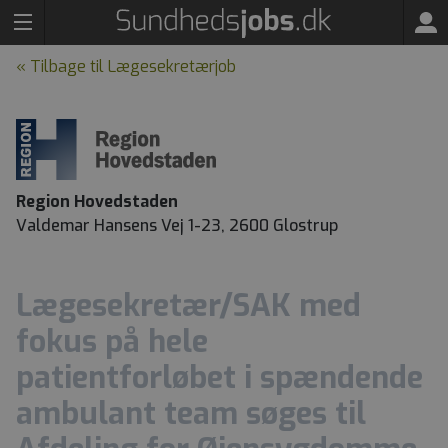
« Tilbage til Lægesekretærjob
Region Hovedstaden
Valdemar Hansens Vej 1-23, 2600 Glostrup
Lægesekretær/SAK med
fokus på hele
patientforløbet i spændende
ambulant team søges til