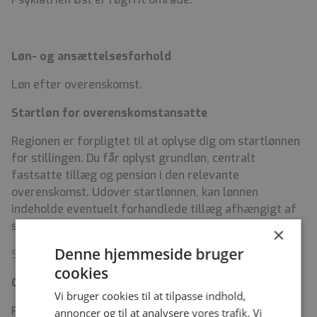
Løn- og ansættelsesforhold
Løn efter overenskomst.
Startløn for overenskomstansatte
Regionen er forpligtet til at oplyse dig om startlønnen
for stillingen. Du får oplyst grundløn, centralt
fastsatte tillæg og pension i den relevante
overenskomst. Udover startlønnen, kan lønnen
indeholde eventuelt forhandlede tillæg afhængigt af
stillingen, dine erfaringer og kvalifikationer.
×
Denne hjemmeside bruger
Se startlønnen på regionens hjemmeside
cookies
Om Midt- og Vestsjællands Hospital
Vi bruger cookies til at tilpasse indhold,
På Midt- og Vestsjællands Hospital arbejder vi hver
annoncer og til at analysere vores trafik. Vi