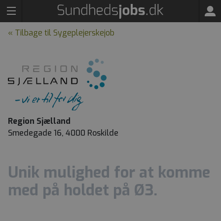
« Tilbage til Sygeplejerskejob
Region Sjælland
Smedegade 16, 4000 Roskilde
Unik mulighed for at komme
med på holdet på Ø3.