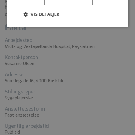
hvor vi hvert år byder cirka 2.700 studerende, elever
VIS DETALJER
og læger i videreuddannelsesforløb velkommen.
Fakta
Arbejdssted
Midt- og Vestsjællands Hospital, Psykiatrien
Kontaktperson
Susanne Olsen
Adresse
Smedegade 16, 4000 Roskilde
Stillingstyper
Sygeplejerske
Ansættelsesform
Fast ansættelse
Ugentlig arbejdstid
Fuld tid