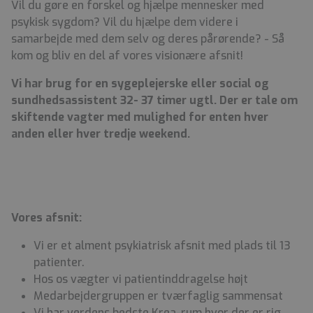
Vil du gøre en forskel og hjælpe mennesker med
psykisk sygdom? Vil du hjælpe dem videre i
samarbejde med dem selv og deres pårørende? - Så
kom og bliv en del af vores visionære afsnit!
Vi har brug for en sygeplejerske eller social og
sundhedsassistent 32- 37 timer ugtl. Der er tale om
skiftende vagter med mulighed for enten hver
anden eller hver tredje weekend.
Vores afsnit:
Vi er et alment psykiatrisk afsnit med plads til 13
patienter.
Hos os vægter vi patientinddragelse højt
Medarbejdergruppen er tværfaglig sammensat
Vi har verdens bedste Krea-rum hvor der er rig